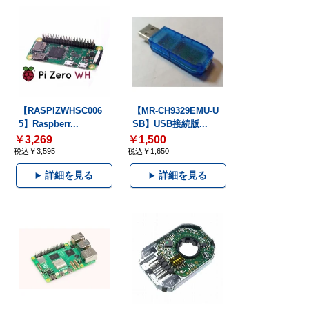
【RASPIZWHSC006
【MR-CH9329EMU-U
5】Raspberr...
SB】USB接続版...
￥3,269
￥1,500
税込￥3,595
税込￥1,650
詳細を見る
詳細を見る