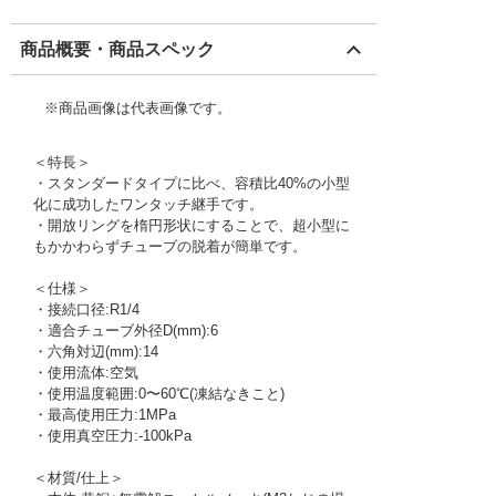
商品概要・商品スペック
※商品画像は代表画像です。
＜特長＞
・スタンダードタイプに比べ、容積比40%の小型
化に成功したワンタッチ継手です。
・開放リングを楕円形状にすることで、超小型に
もかかわらずチューブの脱着が簡単です。
＜仕様＞
・接続口径:R1/4
・適合チューブ外径D(mm):6
・六角対辺(mm):14
・使用流体:空気
・使用温度範囲:0〜60℃(凍結なきこと)
・最高使用圧力:1MPa
・使用真空圧力:-100kPa
＜材質/仕上＞