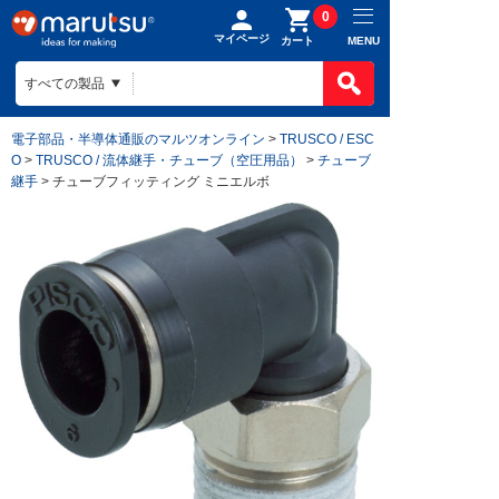
0
マイページ
MENU
カート
電子部品・半導体通販のマルツオンライン
>
TRUSCO / ESC
O
>
TRUSCO / 流体継手・チューブ（空圧用品）
>
チューブ
継手
> チューブフィッティング ミニエルボ