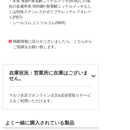
・本体:黄銅+無電解ニッケルメッキ(M3ねじの場
合の金属本体:快削鋼+無電解ニッケルメッキもし
くは特殊ステンレス)+ポリブチレンテレフタレー
ト(PBT)
・シールゴム:ニトリルゴム(NBR)
1175914 0000000201540519
!095! PL6-02M
掲載情報に誤りがございましたら、こちらから
ご指摘をお願い致します。
在庫状況：営業所に在庫はございま
せん。
マルツ全店でオンライン注文&店頭受取りサービ
スをご利用いただけます。
よく一緒に購入されている製品