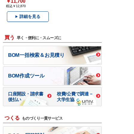
￥11,700
税込￥12,870
詳細を見る
買う
早く・便利に・スムーズに
BOM一括検索＆お見積り
BOM作成ツール
口座開設・請求書
校費/公費で調達－
後払い
大学生協
つくる
ものづくり一貫サービス