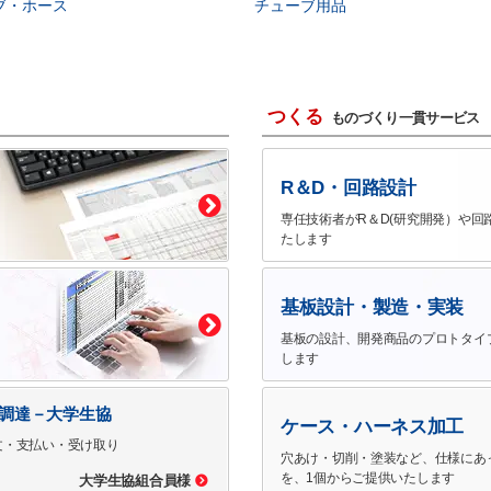
ブ・ホース
チューブ用品
つくる
ものづくり一貫サービス
R＆D・回路設計
専任技術者がR＆D(研究開発）や回
たします
基板設計・製造・実装
基板の設計、開発商品のプロトタイ
します
で調達－大学生協
ケース・ハーネス加工
文・支払い・受け取り
穴あけ・切削・塗装など、仕様にあ
を、1個からご提供いたします
大学生協組合員様