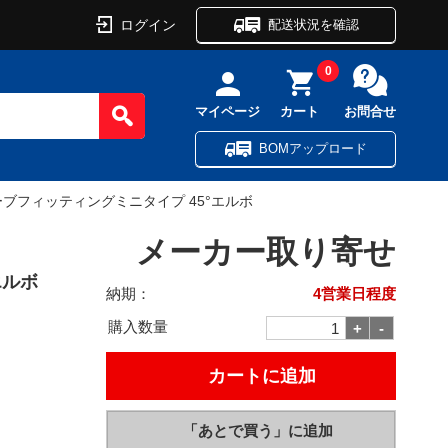
ログイン
配送状況を確認
0
マイページ
カート
お問合せ
BOMアップロード
ーブフィッティングミニタイプ 45°エルボ
メーカー取り寄せ
エルボ
納期：
4営業日程度
購入数量