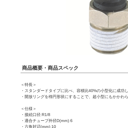
商品概要・商品スペック
＜特長＞
・スタンダードタイプに比べ、容積比40%の小型化に成功
・開放リングを楕円形状にすることで、超小型にもかかわ
＜仕様＞
・接続口径:R1/8
・適合チューブ外径D(mm):6
・六角対辺(mm):10