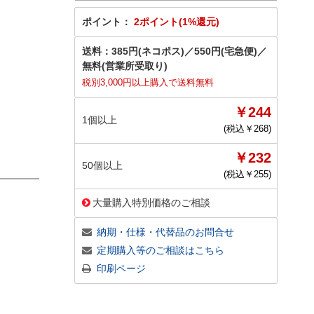
ポイント：
2ポイント(1%還元)
送料：
385円(ネコポス)
／
550円(宅急便)
／
無料(営業所受取り)
税別3,000円以上購入で送料無料
￥244
1個以上
(税込￥
268
)
￥232
50個以上
(税込￥
255
)
大量購入特別価格のご相談
納期・仕様・代替品のお問合せ
定期購入等のご相談はこちら
印刷ページ