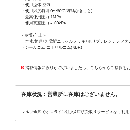
・使用流体:空気
・使用温度範囲:0〜60℃(凍結なきこと)
・最高使用圧力:1MPa
・使用真空圧力:-100kPa
＜材質/仕上＞
・本体:黄銅+無電解ニッケルメッキ+ポリブチレンテレフタレー
・シールゴム:ニトリルゴム(NBR)
1175936
!095! PLH6-01M
掲載情報に誤りがございましたら、こちらからご指摘を
在庫状況：営業所に在庫はございません。
マルツ全店でオンライン注文&店頭受取りサービスをご利用