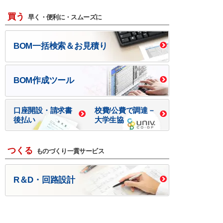
買う
早く・便利に・スムーズに
BOM一括検索＆お見積り
BOM作成ツール
口座開設・請求書
校費/公費で調達－
後払い
大学生協
つくる
ものづくり一貫サービス
R＆D・回路設計
基板設計・製造・実装