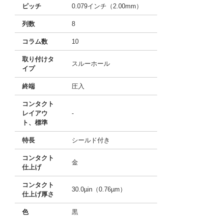
ピッチ
0.079インチ（2.00mm）
列数
8
コラム数
10
取り付けタ
スルーホール
イプ
終端
圧入
コンタクト
レイアウ
-
ト、標準
特長
シールド付き
コンタクト
金
仕上げ
コンタクト
30.0µin（0.76µm）
仕上げ厚さ
色
黒