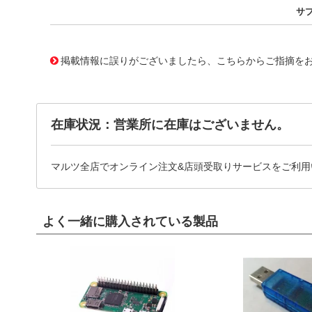
サ
11762408
!041! BTA410Y-600ET,127
掲載情報に誤りがございましたら、こちらからご指摘を
在庫状況：営業所に在庫はございません。
マルツ全店でオンライン注文&店頭受取りサービスをご利用
よく一緒に購入されている製品