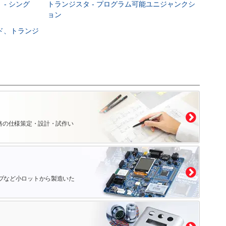
 - シング
トランジスタ - プログラム可能ユニジャンクシ
ョン
ード、トランジ
路の仕様策定・設計・試作い
プなど小ロットから製造いた