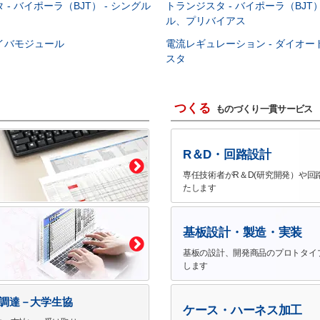
- バイポーラ（BJT） - シングル
トランジスタ - バイポーラ（BJT）
ル、プリバイアス
イバモジュール
電流レギュレーション - ダイオ
スタ
つくる
ものづくり一貫サービス
R＆D・回路設計
専任技術者がR＆D(研究開発）や回
たします
基板設計・製造・実装
基板の設計、開発商品のプロトタイ
します
で調達－大学生協
ケース・ハーネス加工