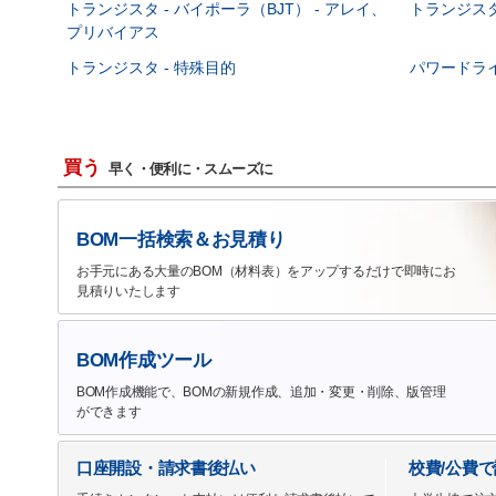
トランジスタ - バイポーラ（BJT） - アレイ、
トランジスタ 
プリバイアス
トランジスタ - 特殊目的
パワードラ
買う
早く・便利に・スムーズに
BOM一括検索＆お見積り
お手元にある大量のBOM（材料表）をアップするだけで即時にお
見積りいたします
BOM作成ツール
BOM作成機能で、BOMの新規作成、追加・変更・削除、版管理
ができます
口座開設・請求書後払い
校費/公費