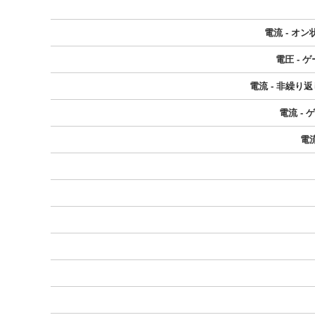
電流 - オ
電圧 - 
電流 - 非繰り返
電流 -
電