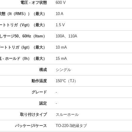
電圧 - オフ状態
600 V
ン状態（It（RMS））（最大）
10 A
ゲートトリガ（Vgt）（最大）
1.5 V
しサージ50、60Hz（Itsm）
100A、110A
 ゲートトリガ（Igt）（最大）
10 mA
流 - ホールド（Ih）（最大）
15 mA
構成
シングル
動作温度
150°C（TJ）
グレード
-
認定
-
取り付けタイプ
スルーホール
パッケージ/ケース
TO-220-3絶縁タブ