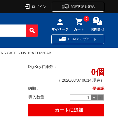
ログイン
配送状況を確認
0
マイページ
カート
お問合せ
BOMアップロード
ENS GATE 600V 10A TO220AB
DigiKey在庫数：
0個
（
2026/08/07 06:14
現在）
納期：
要確認
購入数量