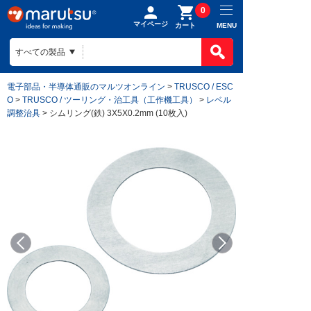
0
マイページ
MENU
カート
電子部品・半導体通販のマルツオンライン
>
TRUSCO / ESC
O
>
TRUSCO / ツーリング・治工具（工作機工具）
>
レベル
調整治具
> シムリング(鉄) 3X5X0.2mm (10枚入)