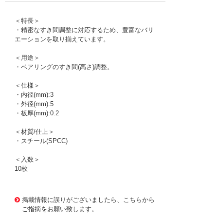
＜特長＞
・精密なすき間調整に対応するため、豊富なバリ
エーションを取り揃えています。
＜用途＞
・ベアリングのすき間(高さ)調整。
＜仕様＞
・内径(mm):3
・外径(mm):5
・板厚(mm):0.2
＜材質/仕上＞
・スチール(SPCC)
＜入数＞
10枚
1176274
!095! RF003005020
掲載情報に誤りがございましたら、こちらから
ご指摘をお願い致します。