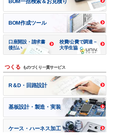
BOM一括検索＆お見積り
BOM作成ツール
口座開設・請求書
校費/公費で調達－
後払い
大学生協
つくる
ものづくり一貫サービス
R＆D・回路設計
基板設計・製造・実装
ケース・ハーネス加工