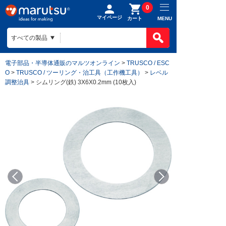
0
マイページ
MENU
カート
電子部品・半導体通販のマルツオンライン
>
TRUSCO / ESC
O
>
TRUSCO / ツーリング・治工具（工作機工具）
>
レベル
調整治具
> シムリング(鉄) 3X6X0.2mm (10枚入)