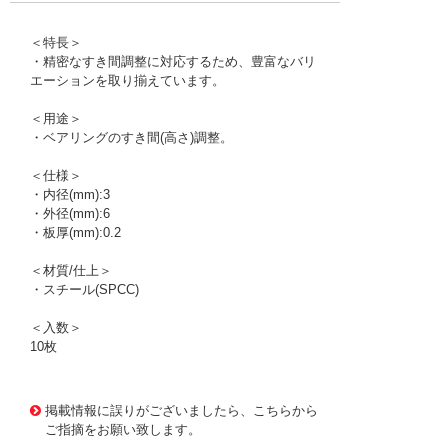
＜特長＞
・精密なすき間調整に対応するため、豊富なバリ
エーションを取り揃えています。
＜用途＞
・ベアリングのすき間(高さ)調整。
＜仕様＞
・内径(mm):3
・外径(mm):6
・板厚(mm):0.2
＜材質/仕上＞
・スチール(SPCC)
＜入数＞
10枚
1176279
!095! RF003006020
掲載情報に誤りがございましたら、こちらから
ご指摘をお願い致します。