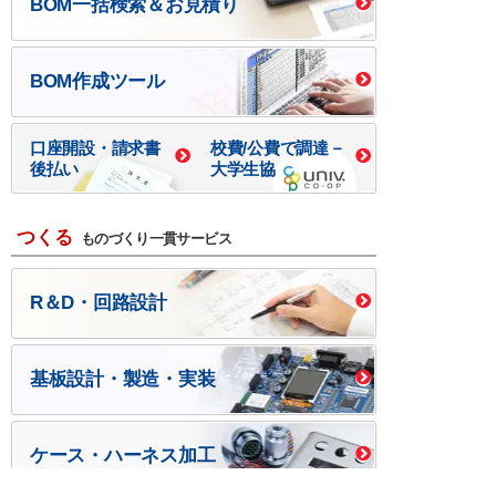
BOM一括検索＆お見積り
BOM作成ツール
口座開設・請求書
校費/公費で調達－
後払い
大学生協
つくる
ものづくり一貫サービス
R＆D・回路設計
基板設計・製造・実装
ケース・ハーネス加工