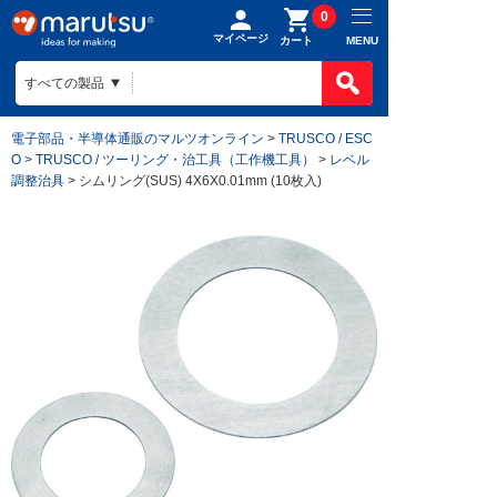
0
マイページ
MENU
カート
電子部品・半導体通販のマルツオンライン
>
TRUSCO / ESC
O
>
TRUSCO / ツーリング・治工具（工作機工具）
>
レベル
調整治具
> シムリング(SUS) 4X6X0.01mm (10枚入)