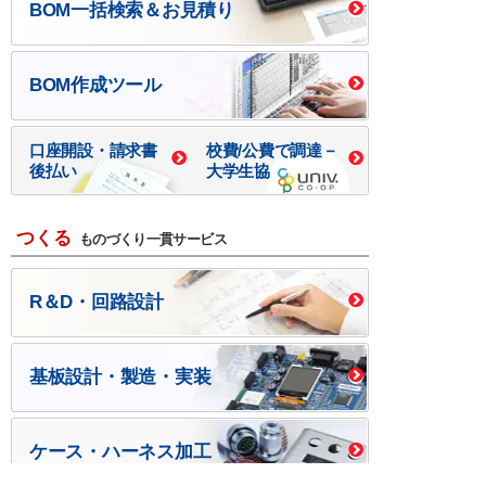
BOM一括検索＆お見積り
BOM作成ツール
口座開設・請求書
校費/公費で調達－
後払い
大学生協
つくる
ものづくり一貫サービス
R＆D・回路設計
基板設計・製造・実装
ケース・ハーネス加工