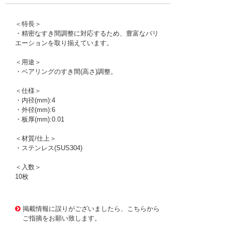
＜特長＞
・精密なすき間調整に対応するため、豊富なバリ
エーションを取り揃えています。
＜用途＞
・ベアリングのすき間(高さ)調整。
＜仕様＞
・内径(mm):4
・外径(mm):6
・板厚(mm):0.01
＜材質/仕上＞
・ステンレス(SUS304)
＜入数＞
10枚
1176387 0000000201590360
!095! RS004006001
掲載情報に誤りがございましたら、こちらから
ご指摘をお願い致します。