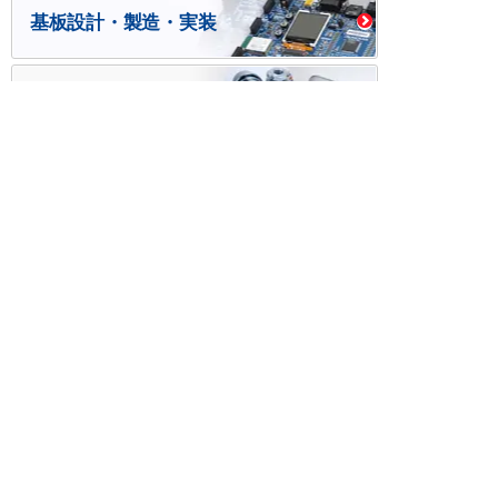
基板設計・製造・実装
ケース・ハーネス加工
※掲載されている価格には消費税、各種手数料が含まれ
ておりません。別途消費税およびお支払方法に応じた
手数料が必要になります。
※このホームページに掲載されている、記事・写真の一
部または全部をそのまま、または改変して利用・転
載・転用することを禁じます。
※商品によって販売価格が店頭価格と異なる場合がござ
います。
※弊社ではお客様が商品を選びやすくするためにデータ
シートの提供や技術情報、商品画像の表示を行ってい
ます。
しかしさまざまな事情により、これらの情報がすべて
正確であることを弊社が保証することはできません。
商品の正確な仕様等は各メーカーの最新のデータシー