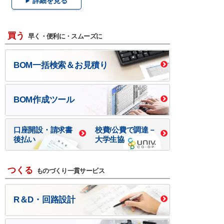
詳細を見る
買う
早く・便利に・スムーズに
BOM一括検索＆お見積り
BOM作成ツール
口座開設・請求書
校費/公費で調達－
後払い
大学生協
つくる
ものづくり一貫サービス
R＆D・回路設計