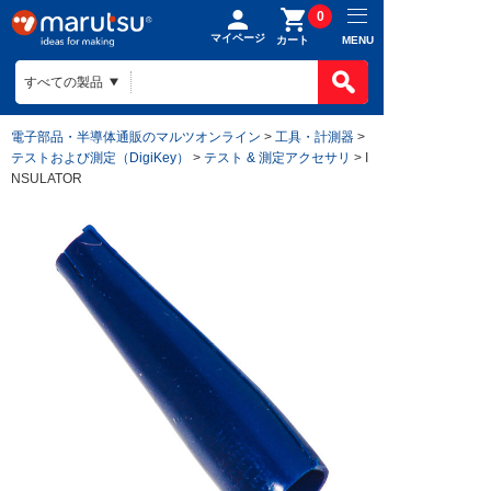
0
マイページ
MENU
カート
電子部品・半導体通販のマルツオンライン
>
工具・計測器
>
テストおよび測定（DigiKey）
>
テスト & 測定アクセサリ
> I
NSULATOR