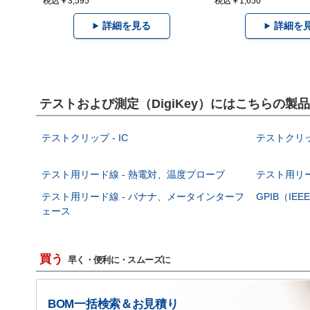
税込￥3,595
税込￥1,650
詳細を見る
詳細を
テストおよび測定（DigiKey）にはこちらの製
テストクリップ - IC
テストクリッ
テスト用リード線 - 熱電対、温度プローブ
テスト用リー
テスト用リード線 - バナナ、メータインターフ
GPIB（IEE
ェース
買う
早く・便利に・スムーズに
BOM一括検索＆お見積り