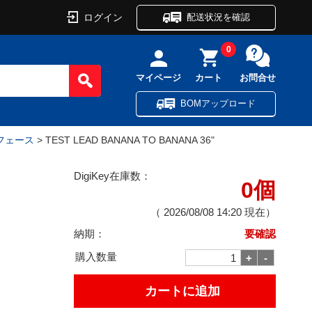
ログイン
配送状況を確認
0
マイページ
カート
お問合せ
BOMアップロード
フェース
> TEST LEAD BANANA TO BANANA 36"
DigiKey在庫数：
0個
（
2026/08/08 14:20
現在）
納期：
要確認
購入数量