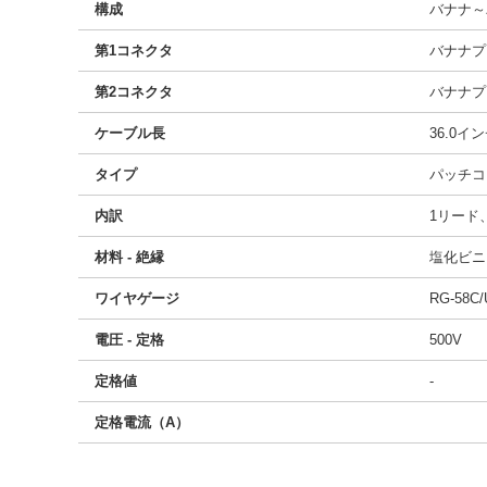
構成
バナナ～
第1コネクタ
バナナプ
第2コネクタ
バナナプ
ケーブル長
36.0イ
タイプ
パッチコ
内訳
1リード
材料 - 絶縁
塩化ビニ
ワイヤゲージ
RG-58C/
電圧 - 定格
500V
定格値
-
定格電流（A）
11764205
!041! BU-7020-B-36-2