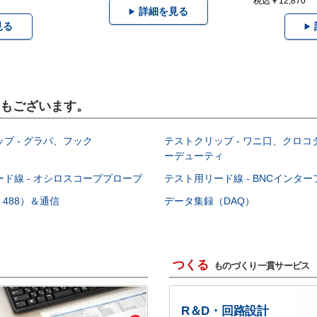
税込￥12,870
詳細を見る
見る
品もございます。
プ - グラバ、フック
テストクリップ - ワニ口、クロ
ーデューティ
ド線 - オシロスコーププローブ
テスト用リード線 - BNCインタ
E 488）＆通信
データ集録（DAQ）
つくる
ものづくり一貫サービス
R＆D・回路設計