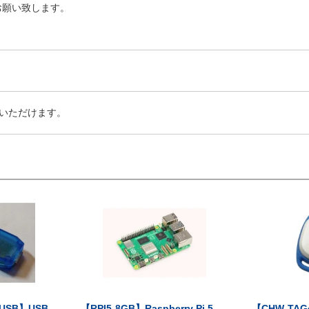
お願い致します。
いただけます。
-USB】USB
【RPI5-8GB】Raspberry Pi 5...
【CHW-TAG4