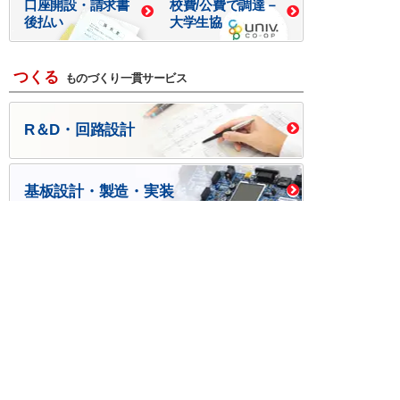
口座開設・請求書
校費/公費で調達－
後払い
大学生協
つくる
ものづくり一貫サービス
R＆D・回路設計
基板設計・製造・実装
ケース・ハーネス加工
※掲載されている価格には消費税、各種手数料が含まれ
ておりません。別途消費税およびお支払方法に応じた
手数料が必要になります。
※このホームページに掲載されている、記事・写真の一
部または全部をそのまま、または改変して利用・転