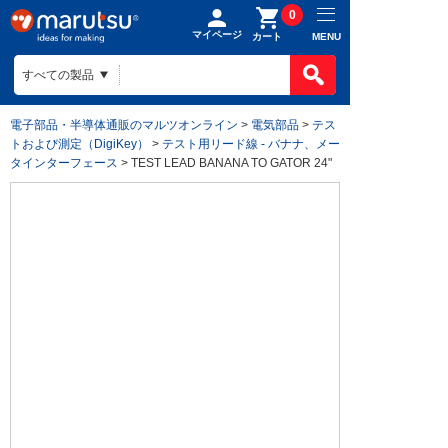
0
マイページ
MENU
カート
電子部品・半導体通販のマルツオンライン
>
電気部品
>
テス
トおよび測定（DigiKey）
>
テスト用リード線 - バナナ、メー
タインターフェース
> TEST LEAD BANANA TO GATOR 24"