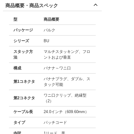
商品概要・商品スペック
型
商品概要
パッケージ
バルク
シリーズ
BU
スタック方
マルチスタッキング、フロ
法
ントおよび垂直
構成
バナナ～ワニ口
バナナプラグ、ダブル、ス
第1コネクタ
タック可能
ワニ口クリップ、絶縁型
第2コネクタ
（2）
ケーブル長
24.0インチ（609.60mm）
タイプ
パッチコード
内訳
1リード、黒