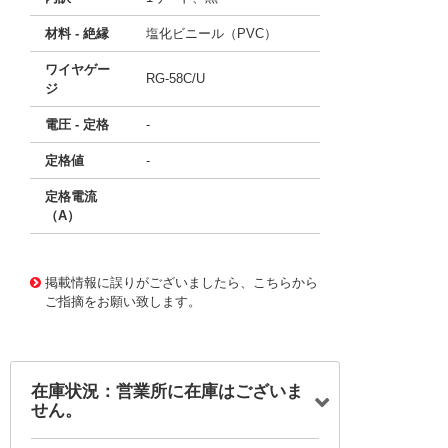
材料 - 絶縁
塩化ビニール（PVC）
ワイヤゲー
RG-58C/U
ジ
電圧 - 定格
-
定格値
-
定格電流
（A）
11764208
!041! BU-7031-B-24-0
掲載情報に誤りがございましたら、こちらから
ご指摘をお願い致します。
在庫状況：営業所に在庫はございま
せん。