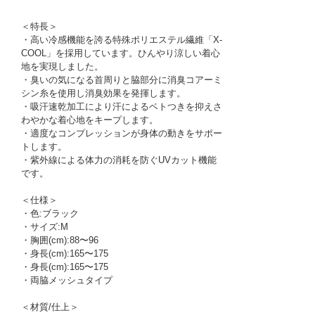
＜特長＞
・高い冷感機能を誇る特殊ポリエステル繊維「X-
COOL」を採用しています。ひんやり涼しい着心
地を実現しました。
・臭いの気になる首周りと脇部分に消臭コアーミ
シン糸を使用し消臭効果を発揮します。
・吸汗速乾加工により汗によるベトつきを抑えさ
わやかな着心地をキープします。
・適度なコンプレッションが身体の動きをサポー
トします。
・紫外線による体力の消耗を防ぐUVカット機能
です。
＜仕様＞
・色:ブラック
・サイズ:M
・胸囲(cm):88〜96
・身長(cm):165〜175
・身長(cm):165〜175
・両脇メッシュタイプ
＜材質/仕上＞