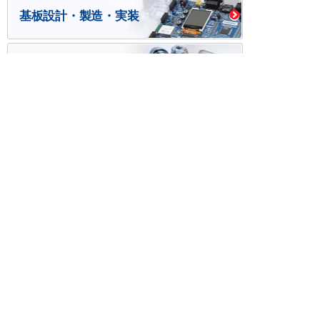
基板設計・製造・実装
ケース・ハーネス加工
※掲載されている価格には消費税、各種手数料が含まれ
ておりません。別途消費税およびお支払方法に応じた
手数料が必要になります。
※このホームページに掲載されている、記事・写真の一
部または全部をそのまま、または改変して利用・転
載・転用することを禁じます。
※商品によって販売価格が店頭価格と異なる場合がござ
います。
※弊社ではお客様が商品を選びやすくするためにデータ
シートの提供や技術情報、商品画像の表示を行ってい
ます。
しかしさまざまな事情により、これらの情報がすべて
正確であることを弊社が保証することはできません。
商品の正確な仕様等は各メーカーの最新のデータシー