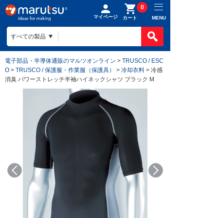
0
マイページ
MENU
カート
電子部品・半導体通販のマルツオンライン
>
TRUSCO / ESC
O
>
TRUSCO / 保護服・作業服（保護具）
>
冷却衣料
> 冷感
消臭 パワーストレッチ半袖ハイネックシャツ ブラック M