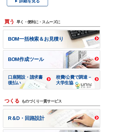
詳細を見る
買う
早く・便利に・スムーズに
BOM一括検索＆お見積り
BOM作成ツール
口座開設・請求書
校費/公費で調達－
後払い
大学生協
つくる
ものづくり一貫サービス
R＆D・回路設計