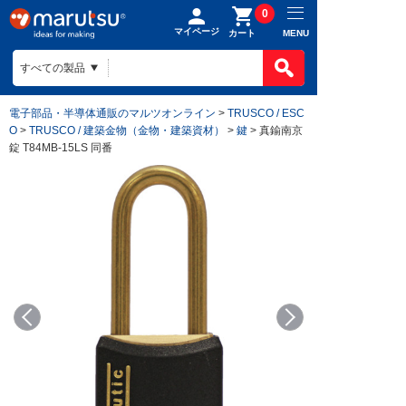
0
マイページ
MENU
カート
電子部品・半導体通販のマルツオンライン
>
TRUSCO / ESC
O
>
TRUSCO / 建築金物（金物・建築資材）
>
鍵
> 真鍮南京
錠 T84MB-15LS 同番