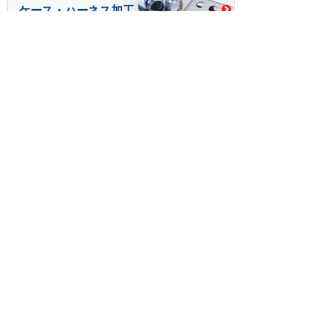
ケース・ハーネス加工
※掲載されている価格には消費税、各種手数料が含まれ
ておりません。別途消費税およびお支払方法に応じた
手数料が必要になります。
※このホームページに掲載されている、記事・写真の一
部または全部をそのまま、または改変して利用・転
載・転用することを禁じます。
※商品によって販売価格が店頭価格と異なる場合がござ
います。
※弊社ではお客様が商品を選びやすくするためにデータ
シートの提供や技術情報、商品画像の表示を行ってい
ます。
しかしさまざまな事情により、これらの情報がすべて
正確であることを弊社が保証することはできません。
商品の正確な仕様等は各メーカーの最新のデータシー
トで確認して頂きますようお願いいたします。
また、商品画像につきましても、当アイテムとは異な
るイメージ画像を表示している場合がございます。
ご注文の際はくれぐれもご注意願います。また、注文