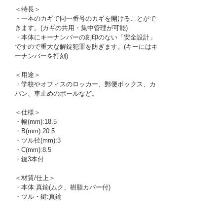
＜特長＞
・一本のカギで同一番号のカギを開けることがで
きます。(カギの共用・集中管理が可能)
・本体にキーナンバーの刻印のない「安全設計」
ですので重大な解錠犯罪を防ぎます。(キーにはキ
ーナンバーを打刻)
＜用途＞
・学校やオフィスのロッカー、郵便ボックス、カ
バン、車止めのポールなど。
＜仕様＞
・幅(mm):18.5
・B(mm):20.5
・ツル径(mm):3
・C(mm):8.5
・鍵3本付
＜材質/仕上＞
・本体:真鍮(ムク、樹脂カバー付)
・ツル・鍵:真鍮
1177135
!095! T84MB-15LS-KA