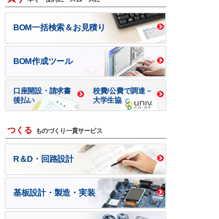
BOM一括検索＆お見積り
BOM作成ツール
口座開設・請求書
校費/公費で調達－
後払い
大学生協
つくる
ものづくり一貫サービス
R＆D・回路設計
基板設計・製造・実装