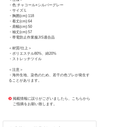
・色:チャコール×シルバーグレー
・サイズ:L
・胸囲(cm):118
・着丈(cm):64
・肩幅(cm):50
・袖丈(cm):57
・帯電防止作業服JIS適合品
＜材質/仕上＞
・ポリエステル80%、綿20%
・ストレッチツイル
＜注意＞
・海外生地、染色のため、若干の色ブレが発生す
ることがあります。
1177190 0000000200787012
!095! VE59-UE-L
掲載情報に誤りがございましたら、こちらから
ご指摘をお願い致します。