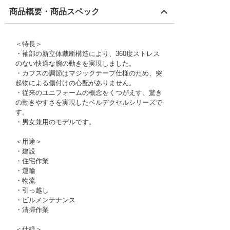
商品概要・商品スペック
＜特長＞
・袖部の新立体裁断構造により、360度ストレス
のない快適な腕の動きを実現しました。
・カフスの調節はマジックテープ仕様のため、突
起物による傷付けの心配がありません。
・従来のユニフォームの概念をくつがえす、驚き
の動きやすさを実現したベルデクセルシリーズで
す。
・男女兼用のモデルです。
＜用途＞
・建設
・住宅作業
・運輸
・物流
・引っ越し
・ビルメンテナンス
・清掃作業
＜仕様＞