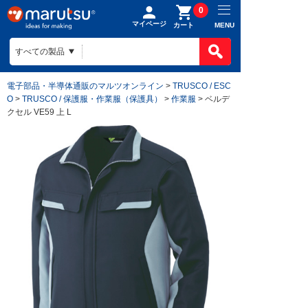
0
マイページ
MENU
カート
電子部品・半導体通販のマルツオンライン
>
TRUSCO / ESC
O
>
TRUSCO / 保護服・作業服（保護具）
>
作業服
> ベルデ
クセル VE59 上 L