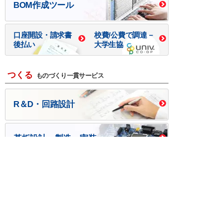
BOM作成ツール
口座開設・請求書
校費/公費で調達－
後払い
大学生協
つくる
ものづくり一貫サービス
R＆D・回路設計
基板設計・製造・実装
ケース・ハーネス加工
※掲載されている価格には消費税、各種手数料が含まれ
ておりません。別途消費税およびお支払方法に応じた