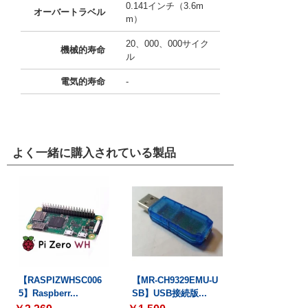
0.141インチ（3.6m
オーバートラベル
m）
20、000、000サイク
機械的寿命
ル
電気的寿命
-
よく一緒に購入されている製品
【RASPIZWHSC006
【MR-CH9329EMU-U
5】Raspberr...
SB】USB接続版...