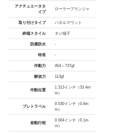
アクチュエータタ
ローラープランジャ
イプ
取り付けタイプ
パネルマウント
終端スタイル
ネジ端子
防塵防水
-
特長
-
作動力
454～737gf
解放力
113gf
1.313インチ（33.4m
作動位置
m）
0.030インチ（0.8m
プレトラベル
m）
0.004インチ（0.1m
差動行程
m）