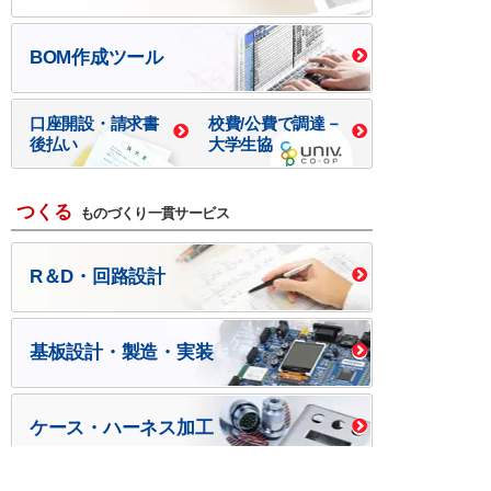
BOM作成ツール
口座開設・請求書
校費/公費で調達－
後払い
大学生協
つくる
ものづくり一貫サービス
R＆D・回路設計
基板設計・製造・実装
ケース・ハーネス加工