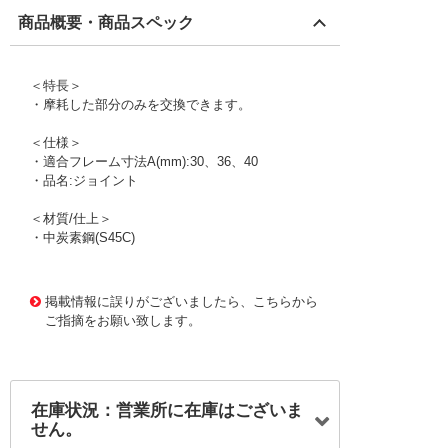
商品概要・商品スペック
＜特長＞
・摩耗した部分のみを交換できます。
＜仕様＞
・適合フレーム寸法A(mm):30、36、40
・品名:ジョイント
＜材質/仕上＞
・中炭素鋼(S45C)
1177298 0000000200704376
!095! GSSS-J
掲載情報に誤りがございましたら、こちらから
ご指摘をお願い致します。
在庫状況：営業所に在庫はございま
せん。