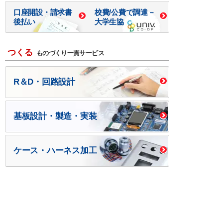
口座開設・請求書
校費/公費で調達－
後払い
大学生協
つくる
ものづくり一貫サービス
R＆D・回路設計
基板設計・製造・実装
ケース・ハーネス加工
※掲載されている価格には消費税、各種手数料が含まれ
ておりません。別途消費税およびお支払方法に応じた
手数料が必要になります。
※このホームページに掲載されている、記事・写真の一