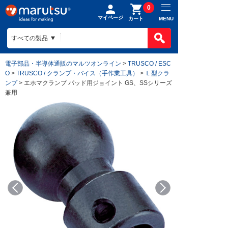
0
マイページ
MENU
カート
電子部品・半導体通販のマルツオンライン
>
TRUSCO / ESC
O
>
TRUSCO / クランプ・バイス（手作業工具）
>
Ｌ型クラ
ンプ
> エホマクランプ パッド用ジョイント GS、SSシリーズ
兼用