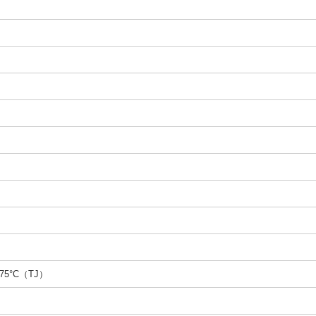
175°C（TJ）