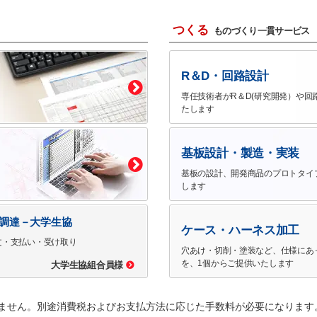
つくる
ものづくり一貫サービス
R＆D・回路設計
専任技術者がR＆D(研究開発）や回
たします
基板設計・製造・実装
基板の設計、開発商品のプロトタイ
します
で調達－大学生協
ケース・ハーネス加工
文・支払い・受け取り
穴あけ・切削・塗装など、仕様にあ
を、1個からご提供いたします
大学生協組合員様
ません。別途消費税およびお支払方法に応じた手数料が必要になります