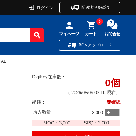
ログイン
配送状況を確認
0
マイページ
カート
お問合せ
BOMアップロード
4AL
DigiKey在庫数：
0個
（
2026/08/09 03:10
現在）
納期：
要確認
購入数量
MOQ：
3,000
SPQ：
3,000