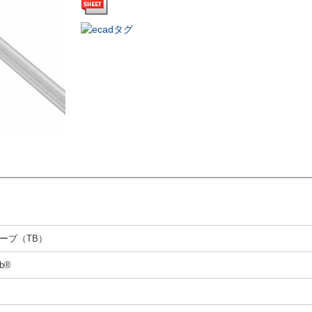
ープ（TB）
rb®