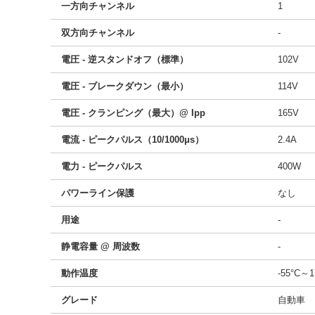
一方向チャンネル
1
双方向チャンネル
-
電圧 - 逆スタンドオフ（標準）
102V
電圧 - ブレークダウン（最小）
114V
電圧 - クランピング（最大）@ Ipp
165V
電流 - ピークパルス（10/1000μs）
2.4A
電力 - ピークパルス
400W
パワーライン保護
なし
用途
-
静電容量 @ 周波数
-
動作温度
-55°C～
グレード
自動車