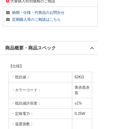
大量購入特別価格のご相談
納期・仕様・代替品のお問合せ
定期購入等のご相談はこちら
商品概要・商品スペック
【仕様】
・抵抗値：
62KΩ
青赤黒赤
・カラーコード：
茶
・抵抗値許容差：
±1%
・定格電力：
0.25W
・温度係数：