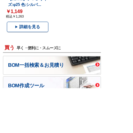
ズ:φ25 色:シルバ...
￥1,149
税込￥1,263
詳細を見る
買う
早く・便利に・スムーズに
BOM一括検索＆お見積り
BOM作成ツール
口座開設・請求書
校費/公費で調達－
後払い
大学生協
つくる
ものづくり一貫サービス