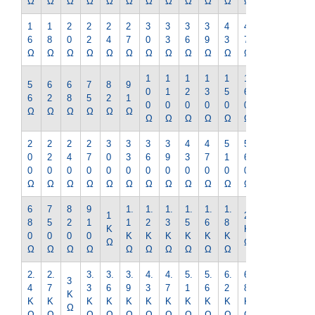
Ω
Ω
Ω
Ω
Ω
Ω
Ω
Ω
Ω
Ω
Ω
Ω
Ω
1
1
2
2
2
2
3
3
3
3
4
4
5
6
8
0
2
4
7
0
3
6
9
3
7
1
Ω
Ω
Ω
Ω
Ω
Ω
Ω
Ω
Ω
Ω
Ω
Ω
Ω
1
1
1
1
1
1
1
5
6
6
7
8
9
0
1
2
3
5
6
8
6
2
8
5
2
1
0
0
0
0
0
0
0
Ω
Ω
Ω
Ω
Ω
Ω
Ω
Ω
Ω
Ω
Ω
Ω
Ω
2
2
2
2
3
3
3
3
4
4
5
5
6
0
2
4
7
0
3
6
9
3
7
1
6
2
0
0
0
0
0
0
0
0
0
0
0
0
0
Ω
Ω
Ω
Ω
Ω
Ω
Ω
Ω
Ω
Ω
Ω
Ω
Ω
6
7
8
9
1.
1.
1.
1.
1.
1.
2.
1
2
8
5
2
1
1
2
3
5
6
8
2
K
K
0
0
0
0
K
K
K
K
K
K
K
Ω
Ω
Ω
Ω
Ω
Ω
Ω
Ω
Ω
Ω
Ω
Ω
Ω
2.
2.
3.
3.
3.
4.
4.
5.
5.
6.
6.
7.
3
4
7
3
6
9
3
7
1
6
2
8
5
K
K
K
K
K
K
K
K
K
K
K
K
K
Ω
Ω
Ω
Ω
Ω
Ω
Ω
Ω
Ω
Ω
Ω
Ω
Ω