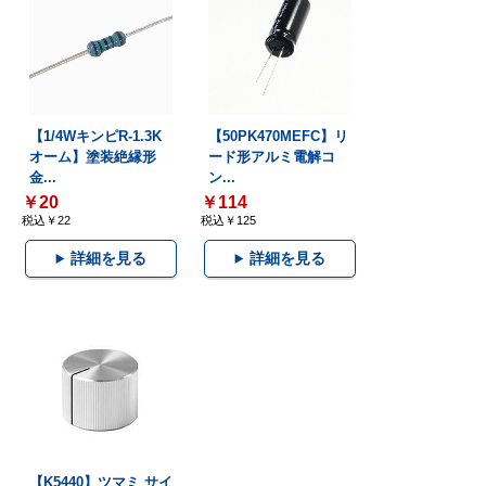
【1/4WキンピR-1.3K
【50PK470MEFC】リ
オーム】塗装絶縁形
ード形アルミ電解コ
金...
ン...
￥20
￥114
税込￥22
税込￥125
詳細を見る
詳細を見る
【K5440】ツマミ サイ