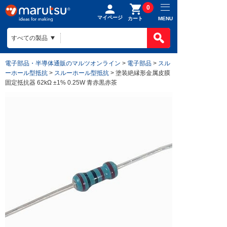
0
マイページ
MENU
カート
製品カテゴ
BOMで買
製品カテ
電子部品・半導体通販のマルツオンライン
>
電子部品
>
スル
ものづくり
ーホール型抵抗
>
スルーホール型抵抗
> 塗装絶縁形金属皮膜
BOMの使
半導体
固定抵抗器 62kΩ ±1% 0.25W 青赤黒赤茶
ファイルを
電子部品
会社案内
ものづくり
リストに入
電気部品
ヒアリング
ご利用ガイ
会社案内TO
作成済みB
コネクター
回路設計
目指す姿
お問い合わ
ご利用ガイ
ケース
組み込みソ
会社概要
はじめての
構造部材・
基板設計
拠点一覧
お支払方法
電線・配線
基板製造
法人事業
送料/手数
開発ツール
部品調達
DigiKey
ポイントに
キット
部品実装