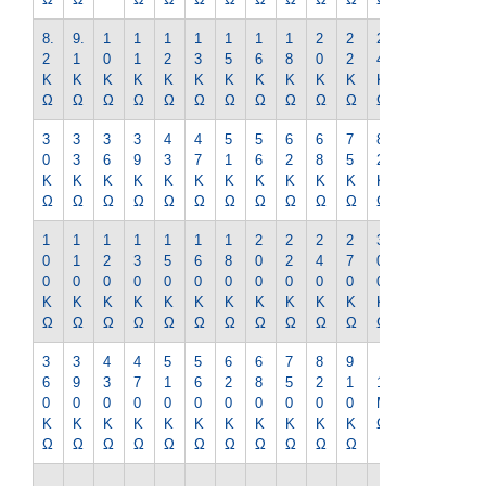
8.
9.
1
1
1
1
1
1
1
2
2
2
2
2
1
0
1
2
3
5
6
8
0
2
4
7
K
K
K
K
K
K
K
K
K
K
K
K
K
Ω
Ω
Ω
Ω
Ω
Ω
Ω
Ω
Ω
Ω
Ω
Ω
Ω
3
3
3
3
4
4
5
5
6
6
7
8
9
0
3
6
9
3
7
1
6
2
8
5
2
1
K
K
K
K
K
K
K
K
K
K
K
K
K
Ω
Ω
Ω
Ω
Ω
Ω
Ω
Ω
Ω
Ω
Ω
Ω
Ω
1
1
1
1
1
1
1
2
2
2
2
3
3
0
1
2
3
5
6
8
0
2
4
7
0
3
0
0
0
0
0
0
0
0
0
0
0
0
0
K
K
K
K
K
K
K
K
K
K
K
K
K
Ω
Ω
Ω
Ω
Ω
Ω
Ω
Ω
Ω
Ω
Ω
Ω
Ω
3
3
4
4
5
5
6
6
7
8
9
1.
6
9
3
7
1
6
2
8
5
2
1
1
2
0
0
0
0
0
0
0
0
0
0
0
M
M
K
K
K
K
K
K
K
K
K
K
K
Ω
Ω
Ω
Ω
Ω
Ω
Ω
Ω
Ω
Ω
Ω
Ω
Ω
1