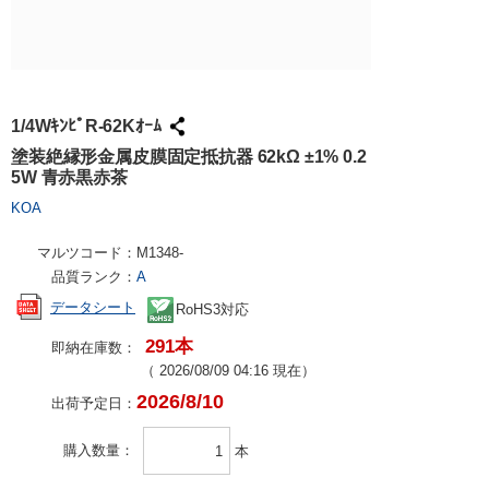
試作・量産
請求書での
工具・計測
ハーネス加
社会貢献
大学生協で
TRUSCO /
ケース加工
採用情報
パンチアウ
アズワン（
1/4WｷﾝﾋﾟR-62Kｵｰﾑ
交換・返品
SPICE
塗装絶縁形金属皮膜固定抵抗器 62kΩ ±1% 0.2
5W 青赤黒赤茶
FAX・メ
日用品・ホ
KOA
PCサプラ
マルツコード：
M1348-
品質ランク：
A
データシート
RoHS3対応
291本
即納在庫数：
（
2026/08/09 04:16
現在）
2026/8/10
出荷予定日：
購入数量
本