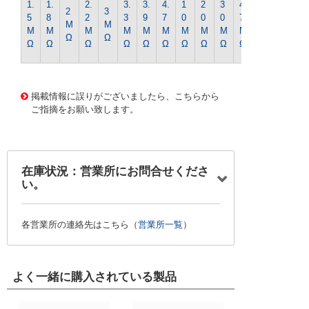
1.
1.
2.
3.
3.
4.
1
2
3
4
2
3
0
5
8
2
3
9
7
0
0
0
7
M
M
0
M
M
M
M
M
M
M
M
M
M
Ω
Ω
M
Ω
Ω
Ω
Ω
Ω
Ω
Ω
Ω
Ω
Ω
Ω
1348 0000000201588689
CK-0413 1/4WｷﾝﾋﾟR-62
Kｵｰﾑ
掲載情報に誤りがございましたら、こちらから
ご指摘をお願い致します。
在庫状況：営業所にお問合せくださ
い。
各営業所の連絡先はこちら（
営業所一覧
）
よく一緒に購入されている製品