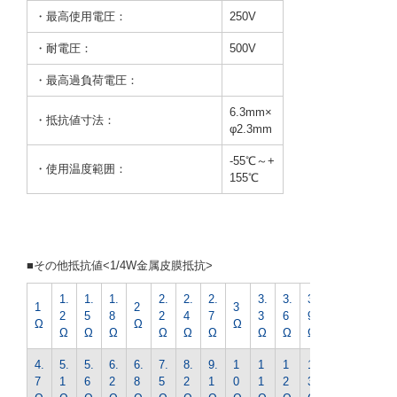
・最高使用電圧：
250V
・耐電圧：
500V
・最高過負荷電圧：
6.3mm×
・抵抗値寸法：
φ2.3mm
-55℃～+
・使用温度範囲：
155℃
■その他抵抗値<1/4W金属皮膜抵抗>
1.
1.
1.
2.
2.
2.
3.
3.
3.
4.
1
2
3
2
5
8
2
4
7
3
6
9
3
Ω
Ω
Ω
Ω
Ω
Ω
Ω
Ω
Ω
Ω
Ω
Ω
Ω
4.
5.
5.
6.
6.
7.
8.
9.
1
1
1
1
1
7
1
6
2
8
5
2
1
0
1
2
3
5