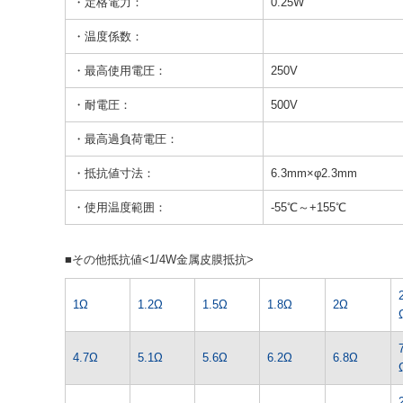
・定格電力：
0.25W
・温度係数：
・最高使用電圧：
250V
・耐電圧：
500V
・最高過負荷電圧：
・抵抗値寸法：
6.3mm×φ2.3mm
・使用温度範囲：
-55℃～+155℃
■その他抵抗値<1/4W金属皮膜抵抗>
1Ω
1.2Ω
1.5Ω
1.8Ω
2Ω
4.7Ω
5.1Ω
5.6Ω
6.2Ω
6.8Ω