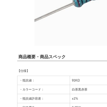
商品概要・商品スペック
【仕様】
・抵抗値：
91KΩ
・カラーコード：
白茶黒赤茶
・抵抗値許容差：
±1%