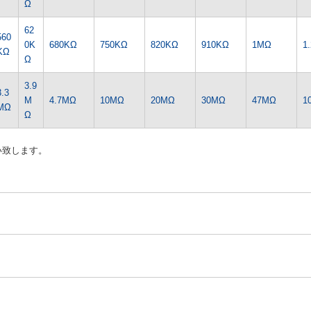
Ω
62
560
0K
680KΩ
750KΩ
820KΩ
910KΩ
1MΩ
1
KΩ
Ω
3.9
3.3
M
4.7MΩ
10MΩ
20MΩ
30MΩ
47MΩ
1
MΩ
Ω
い致します。