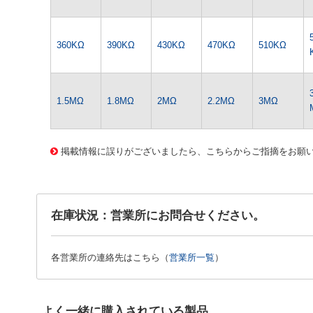
360KΩ
390KΩ
430KΩ
470KΩ
510KΩ
1.5MΩ
1.8MΩ
2MΩ
2.2MΩ
3MΩ
1367 0000000201589123
CK-0417 1/4WｷﾝﾋﾟR-91Kｵｰﾑ
掲載情報に誤りがございましたら、こちらからご指摘をお願
在庫状況：営業所にお問合せください。
各営業所の連絡先はこちら（
営業所一覧
）
よく一緒に購入されている製品