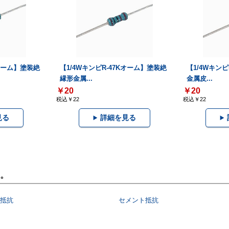
Kオーム】塗装絶
【1/4WキンピR-47Kオーム】塗装絶
【1/4Wキンピ
縁形金属...
金属皮...
￥20
￥20
税込￥22
税込￥22
見る
詳細を見る
。
抵抗
セメント抵抗