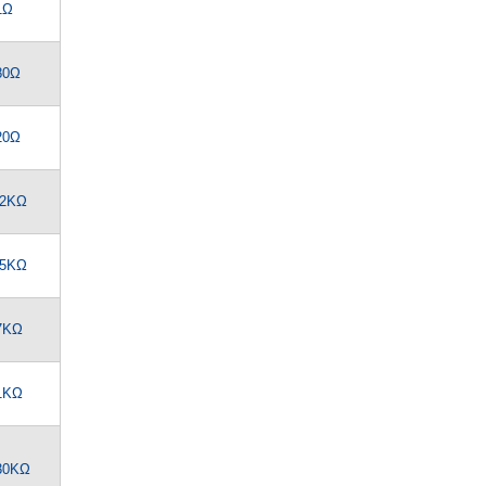
1Ω
80Ω
20Ω
.2KΩ
.5KΩ
7KΩ
1KΩ
30KΩ