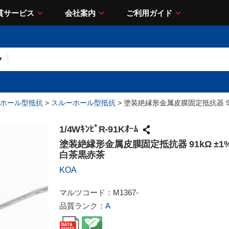
貫サービス
会社案内
ご利用ガイド
ホール型抵抗
>
スルーホール型抵抗
> 塗装絶縁形金属皮膜固定抵抗器 91k
1/4WｷﾝﾋﾟR-91Kｵｰﾑ
塗装絶縁形金属皮膜固定抵抗器 91kΩ ±1% 
白茶黒赤茶
KOA
マルツコード：
M1367-
品質ランク：
A