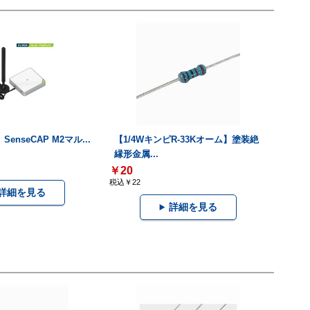
】SenseCAP M2マル...
【1/4WキンピR-33Kオーム】塗装絶
縁形金属...
￥20
税込￥22
詳細を見る
詳細を見る