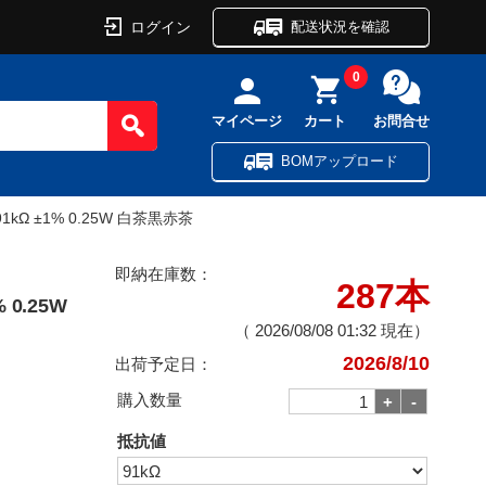
ログイン
配送状況を確認
0
マイページ
カート
お問合せ
BOMアップロード
Ω ±1% 0.25W 白茶黒赤茶
即納在庫数：
287本
0.25W
（
2026/08/08 01:32
現在）
2026/8/10
出荷予定日：
購入数量
抵抗値