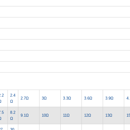
2.2
2.4
2.7Ω
3Ω
3.3Ω
3.6Ω
3.9Ω
4
Ω
Ω
7.5
8.2
9.1Ω
10Ω
11Ω
12Ω
13Ω
1
Ω
Ω
27
30