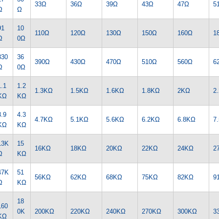
33Ω
36Ω
39Ω
43Ω
47Ω
5
Ω
Ω
91
10
110Ω
120Ω
130Ω
150Ω
160Ω
1
Ω
0Ω
330
36
390Ω
430Ω
470Ω
510Ω
560Ω
6
Ω
0Ω
1.1
1.2
1.3KΩ
1.5KΩ
1.6KΩ
1.8KΩ
2KΩ
2
KΩ
KΩ
3.9
4.3
4.7KΩ
5.1KΩ
5.6KΩ
6.2KΩ
6.8KΩ
7
KΩ
KΩ
13K
15
16KΩ
18KΩ
20KΩ
22KΩ
24KΩ
2
Ω
KΩ
47K
51
56KΩ
62KΩ
68KΩ
75KΩ
82KΩ
9
Ω
KΩ
18
160
0K
200KΩ
220KΩ
240KΩ
270KΩ
300KΩ
3
KΩ