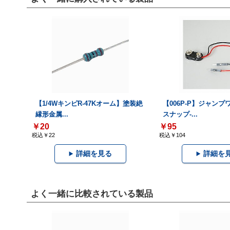
【1/4WキンピR-47Kオーム】塗装絶
【006P-P】ジャンプ
縁形金属...
スナップ-...
￥20
￥95
税込￥22
税込￥104
詳細を見る
詳細を
よく一緒に比較されている製品