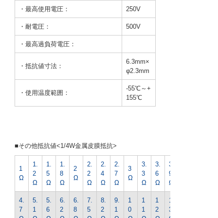
・最高使用電圧：
250V
・耐電圧：
500V
・最高過負荷電圧：
6.3mm×
・抵抗値寸法：
φ2.3mm
-55℃～+
・使用温度範囲：
155℃
■その他抵抗値<1/4W金属皮膜抵抗>
1.
1.
1.
2.
2.
2.
3.
3.
3.
4.
1
2
3
2
5
8
2
4
7
3
6
9
3
Ω
Ω
Ω
Ω
Ω
Ω
Ω
Ω
Ω
Ω
Ω
Ω
Ω
4.
5.
5.
6.
6.
7.
8.
9.
1
1
1
1
1
7
1
6
2
8
5
2
1
0
1
2
3
5