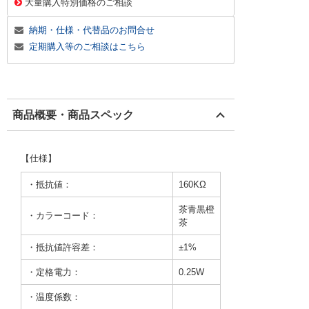
大量購入特別価格のご相談
納期・仕様・代替品のお問合せ
定期購入等のご相談はこちら
商品概要・商品スペック
【仕様】
・抵抗値：
160KΩ
茶青黒橙
・カラーコード：
茶
・抵抗値許容差：
±1%
・定格電力：
0.25W
・温度係数：