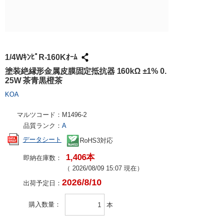
試作・量産
請求書での
工具・計測
ハーネス加
社会貢献
大学生協で
TRUSCO /
ケース加工
採用情報
パンチアウ
アズワン（
1/4WｷﾝﾋﾟR-160Kｵｰﾑ
交換・返品
SPICE
塗装絶縁形金属皮膜固定抵抗器 160kΩ ±1% 0.
25W 茶青黒橙茶
FAX・メ
日用品・ホ
KOA
PCサプラ
マルツコード：
M1496-2
品質ランク：
A
データシート
RoHS3対応
1,406本
即納在庫数：
（
2026/08/09 15:07
現在）
2026/8/10
出荷予定日：
購入数量
本