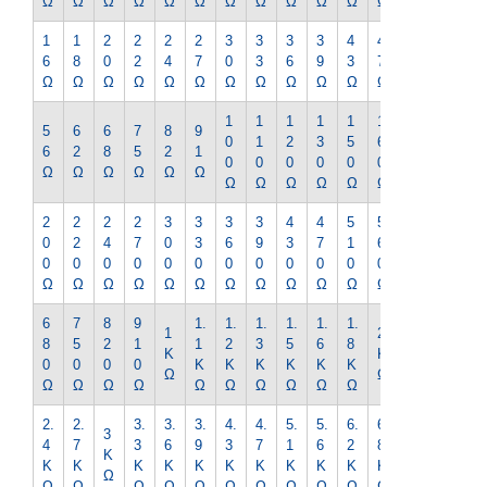
Ω
Ω
Ω
Ω
Ω
Ω
Ω
Ω
Ω
Ω
Ω
Ω
Ω
1
1
2
2
2
2
3
3
3
3
4
4
5
6
8
0
2
4
7
0
3
6
9
3
7
1
Ω
Ω
Ω
Ω
Ω
Ω
Ω
Ω
Ω
Ω
Ω
Ω
Ω
1
1
1
1
1
1
1
5
6
6
7
8
9
0
1
2
3
5
6
8
6
2
8
5
2
1
0
0
0
0
0
0
0
Ω
Ω
Ω
Ω
Ω
Ω
Ω
Ω
Ω
Ω
Ω
Ω
Ω
2
2
2
2
3
3
3
3
4
4
5
5
6
0
2
4
7
0
3
6
9
3
7
1
6
2
0
0
0
0
0
0
0
0
0
0
0
0
0
Ω
Ω
Ω
Ω
Ω
Ω
Ω
Ω
Ω
Ω
Ω
Ω
Ω
6
7
8
9
1.
1.
1.
1.
1.
1.
2.
1
2
8
5
2
1
1
2
3
5
6
8
2
K
K
0
0
0
0
K
K
K
K
K
K
K
Ω
Ω
Ω
Ω
Ω
Ω
Ω
Ω
Ω
Ω
Ω
Ω
Ω
2.
2.
3.
3.
3.
4.
4.
5.
5.
6.
6.
7.
3
4
7
3
6
9
3
7
1
6
2
8
5
K
K
K
K
K
K
K
K
K
K
K
K
K
Ω
Ω
Ω
Ω
Ω
Ω
Ω
Ω
Ω
Ω
Ω
Ω
Ω