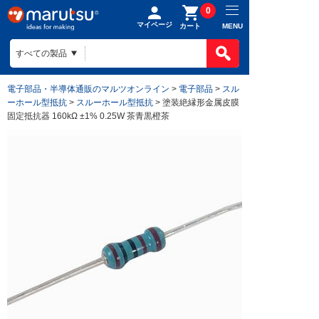
0
マイページ
MENU
カート
製品カテゴ
BOMで買
製品カテ
電子部品・半導体通販のマルツオンライン
>
電子部品
>
スル
ものづくり
ーホール型抵抗
>
スルーホール型抵抗
> 塗装絶縁形金属皮膜
BOMの使
半導体
固定抵抗器 160kΩ ±1% 0.25W 茶青黒橙茶
ファイルを
電子部品
会社案内
ものづくり
リストに入
電気部品
ヒアリング
ご利用ガイ
会社案内TO
作成済みB
コネクター
回路設計
目指す姿
お問い合わ
ご利用ガイ
ケース
組み込みソ
会社概要
はじめての
構造部材・
基板設計
拠点一覧
お支払方法
電線・配線
基板製造
法人事業
送料/手数
開発ツール
部品調達
DigiKey
ポイントに
キット
部品実装