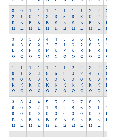
8.
9.
1
1
1
1
1
1
1
2
2
2
2
2
1
0
1
2
3
5
6
8
0
2
4
7
K
K
K
K
K
K
K
K
K
K
K
K
K
Ω
Ω
Ω
Ω
Ω
Ω
Ω
Ω
Ω
Ω
Ω
Ω
Ω
3
3
3
3
4
4
5
5
6
6
7
8
9
0
3
6
9
3
7
1
6
2
8
5
2
1
K
K
K
K
K
K
K
K
K
K
K
K
K
Ω
Ω
Ω
Ω
Ω
Ω
Ω
Ω
Ω
Ω
Ω
Ω
Ω
1
1
1
1
1
1
1
2
2
2
2
3
3
0
1
2
3
5
6
8
0
2
4
7
0
3
0
0
0
0
0
0
0
0
0
0
0
0
0
K
K
K
K
K
K
K
K
K
K
K
K
K
Ω
Ω
Ω
Ω
Ω
Ω
Ω
Ω
Ω
Ω
Ω
Ω
Ω
3
3
4
4
5
5
6
6
7
8
9
1.
6
9
3
7
1
6
2
8
5
2
1
1
2
0
0
0
0
0
0
0
0
0
0
0
M
M
K
K
K
K
K
K
K
K
K
K
K
Ω
Ω
Ω
Ω
Ω
Ω
Ω
Ω
Ω
Ω
Ω
Ω
Ω
1