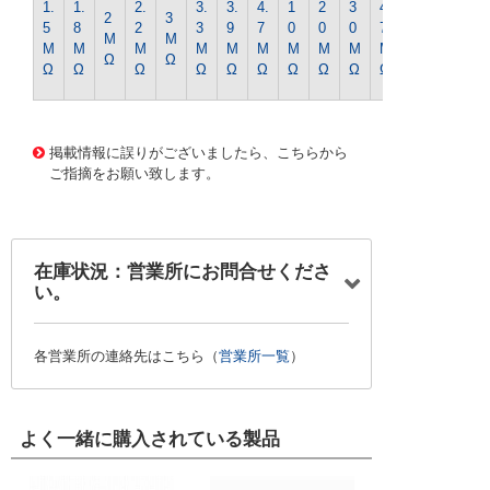
1.
1.
2.
3.
3.
4.
1
2
3
4
2
3
0
5
8
2
3
9
7
0
0
0
7
M
M
0
M
M
M
M
M
M
M
M
M
M
Ω
Ω
M
Ω
Ω
Ω
Ω
Ω
Ω
Ω
Ω
Ω
Ω
Ω
14962 0000000201588913
CK-0423 1/4WｷﾝﾋﾟR-1
60Kｵｰﾑ
掲載情報に誤りがございましたら、こちらから
ご指摘をお願い致します。
在庫状況：営業所にお問合せくださ
い。
各営業所の連絡先はこちら（
営業所一覧
）
よく一緒に購入されている製品