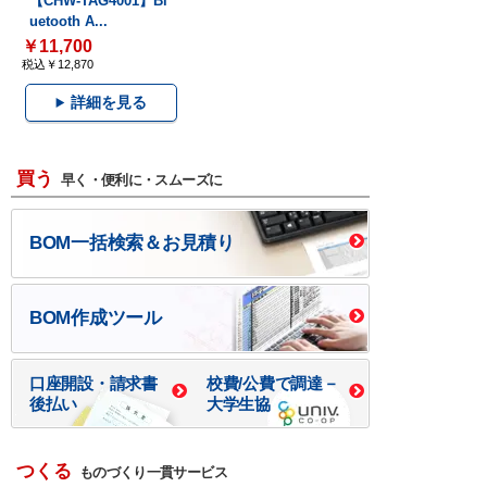
【CHW-TAG4001】Bl
uetooth A...
￥11,700
税込￥12,870
詳細を見る
買う
早く・便利に・スムーズに
BOM一括検索＆お見積り
BOM作成ツール
口座開設・請求書
校費/公費で調達－
後払い
大学生協
つくる
ものづくり一貫サービス