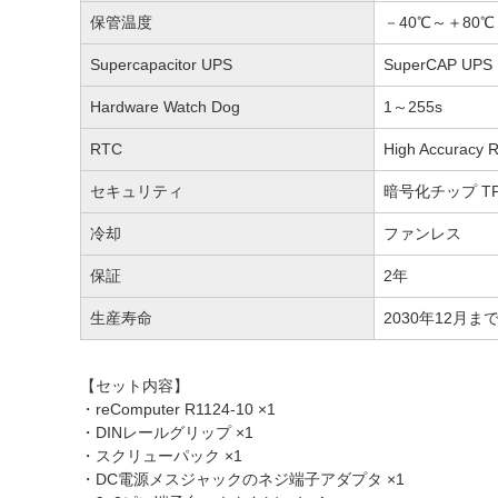
保管温度
－40℃～＋80℃
Supercapacitor UPS
SuperCAP UPS 
Hardware Watch Dog
1～255s
RTC
High Accuracy 
セキュリティ
暗号化チップ TPM 
冷却
ファンレス
保証
2年
生産寿命
2030年12月ま
【セット内容】
・reComputer R1124-10 ×1
・DINレールグリップ ×1
・スクリューパック ×1
・DC電源メスジャックのネジ端子アダプタ ×1