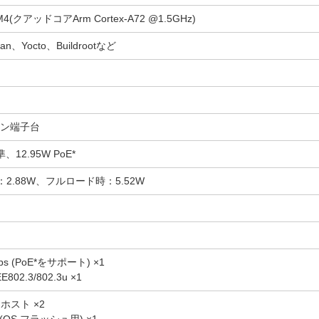
 CM4(クアッドコアArm Cortex-A72 @1.5GHz)
ian、Yocto、Buildrootなど
ピン端子台
標準、12.95W PoE*
2.88W、フルロード時：5.52W
bps (PoE*をサポート) ×1
E802.3/802.3u ×1
0 ホスト ×2