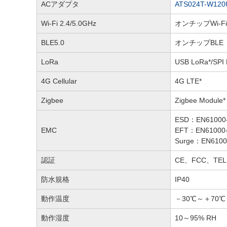
ACアダプタ
ATS024T-W120
Wi-Fi 2.4/5.0GHz
オンチップWi-Fi
BLE5.0
オンチップBLE
LoRa
USB LoRa*/SPI
4G Cellular
4G LTE*
Zigbee
Zigbee Module*
ESD：EN61000-
EMC
EFT：EN61000-
Surge：EN6100
認証
CE、FCC、TEL
防水規格
IP40
動作温度
－30℃～＋70℃
動作湿度
10～95% RH