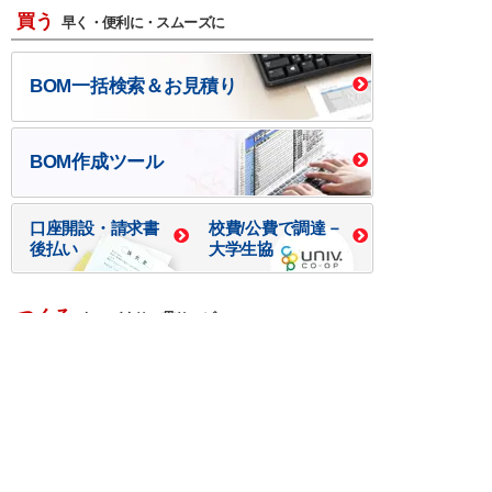
買う
早く・便利に・スムーズに
BOM一括検索＆お見積り
BOM作成ツール
口座開設・請求書
校費/公費で調達－
後払い
大学生協
つくる
ものづくり一貫サービス
R＆D・回路設計
基板設計・製造・実装