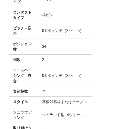
イプ
コンタクト
雄ピン
タイプ
ピッチ - 嵌
0.079インチ（2.00mm）
合
ポジション
34
数
列数
2
ロースペー
シング - 嵌
0.079インチ（2.00mm）
合
負荷極数
全
スタイル
基板対基板またはケーブル
シュラウデ
シュラウド型- 4ウォール
ィング
取り付けタ