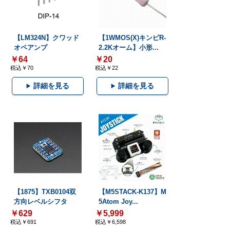
【LM324N】クワッド
【1WMOS(X)キンピR-
オペアンプ
2.2Kオーム】小形...
￥64
￥20
税込￥70
税込￥22
詳細を見る
詳細を見る
【1875】TXB0104双
【M5STACK-K137】M
方向レベルシフタ
5Atom Joy...
￥629
￥5,999
税込￥691
税込￥6,598