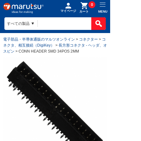
0
マイページ
MENU
カート
電子部品・半導体通販のマルツオンライン
>
コネクター
>
コ
ネクタ、相互接続（DigiKey）
>
長方形コネクタ - ヘッダ、オ
スピン
> CONN HEADER SMD 34POS 2MM