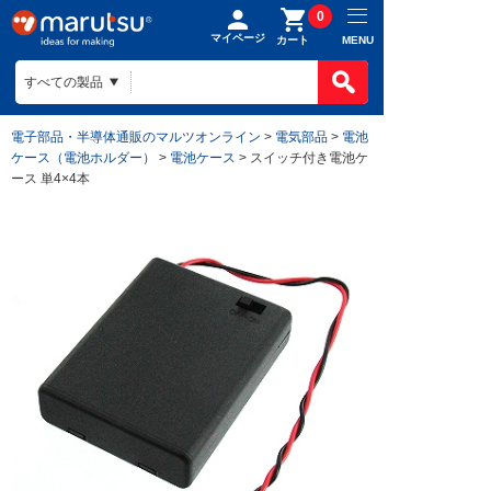
0
マイページ
MENU
カート
電子部品・半導体通販のマルツオンライン
>
電気部品
>
電池
ケース（電池ホルダー）
>
電池ケース
> スイッチ付き電池ケ
ース 単4×4本