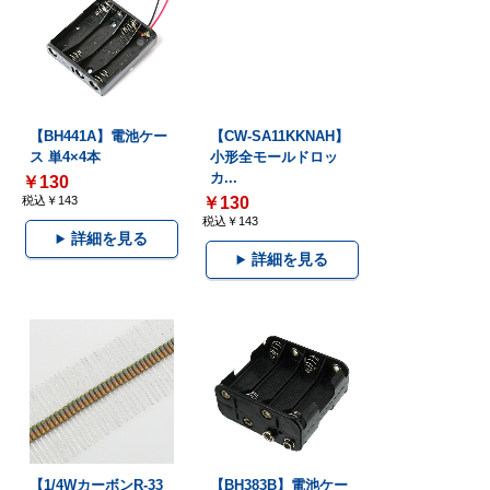
【BH441A】電池ケー
【CW-SA11KKNAH】
ス 単4×4本
小形全モールドロッ
カ...
￥130
税込￥143
￥130
税込￥143
詳細を見る
詳細を見る
【1/4WカーボンR-33
【BH383B】電池ケー