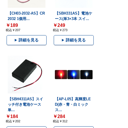
【CH03-2032-AS】CR
【SBH331AS】電池ケ
2032 1個用...
ース(単3×3本 スイ...
￥189
￥249
税込￥207
税込￥273
詳細を見る
詳細を見る
【SBH4311AS】スイ
【AP-L05】高輝度LE
ッチ付き電池ケース
D(赤・青・白ミック
単...
ス...
￥184
￥284
税込￥202
税込￥312