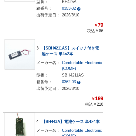
型番：
BH425A
箱番号：
0353-02
出荷予定日：
2026/8/10
79
￥
税込￥
86
3
【SBH4211AS】スイッチ付き電
池ケース 単4×2本
メーカー名：
Comfortable Electronic
(COMF)
型番：
SBH4211AS
箱番号：
0362-03
出荷予定日：
2026/8/10
199
￥
税込￥
218
4
【BH443A】電池ケース 単4×4本
メーカー名：
Comfortable Electronic