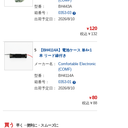
(COMF)
型番：
BH443A
箱番号：
0353-03
出荷予定日：
2026/8/10
120
￥
税込￥
132
5
【BH4114A】電池ケース 単4×1
本 リード線付き
メーカー名：
Comfortable Electronic
(COMF)
型番：
BH4114A
箱番号：
0353-01
出荷予定日：
2026/8/10
80
￥
税込￥
88
買う
早く・便利に・スムーズに