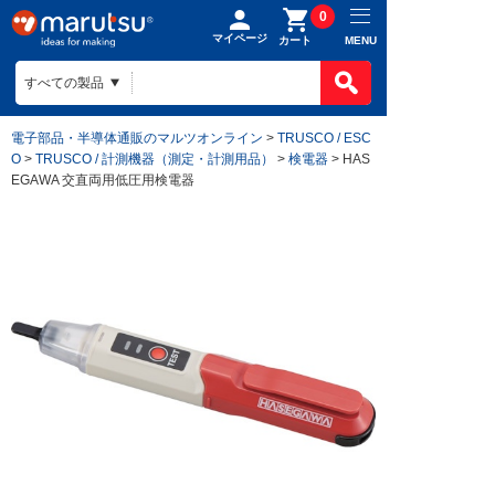
0
マイページ
MENU
カート
電子部品・半導体通販のマルツオンライン
>
TRUSCO / ESC
O
>
TRUSCO / 計測機器（測定・計測用品）
>
検電器
> HAS
EGAWA 交直両用低圧用検電器