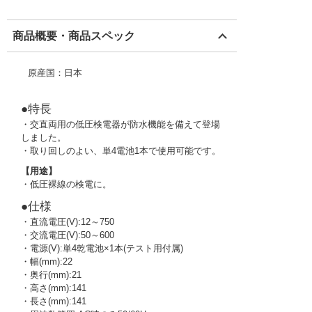
商品概要・商品スペック
原産国：日本
●特長
・交直両用の低圧検電器が防水機能を備えて登場
しました。
・取り回しのよい、単4電池1本で使用可能です。
【用途】
・低圧裸線の検電に。
●仕様
・直流電圧(V):12～750
・交流電圧(V):50～600
・電源(V):単4乾電池×1本(テスト用付属)
・幅(mm):22
・奥行(mm):21
・高さ(mm):141
・長さ(mm):141