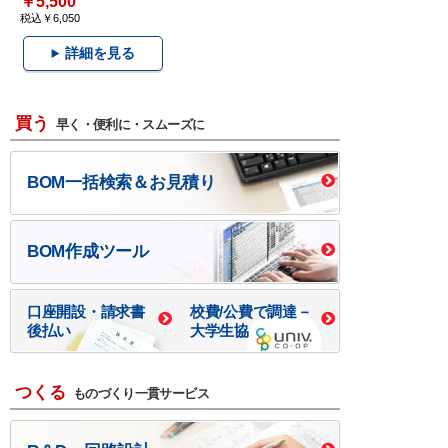
￥5,500
税込￥6,050
詳細を見る
買う
早く・便利に・スムーズに
BOM一括検索＆お見積り
BOM作成ツール
口座開設・請求書
校費/公費で調達－
後払い
大学生協
つくる
ものづくり一貫サービス