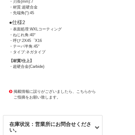
・刃長(mm):7
・材質:超硬合金
・先端角(°):45
●仕様2
・表面処理:WXLコーティング
・ねじれ角:40°
・呼び:2X45゜X16
・テーパ半角:45°
・タイプ:ネガタイプ
【材質/仕上】
・超硬合金(Carbide)
3724868 0000000202674311
!095! WLS-HSCT-N-
2X45X16X140
掲載情報に誤りがございましたら、こちらから
ご指摘をお願い致します。
在庫状況：営業所にお問合せくださ
い。