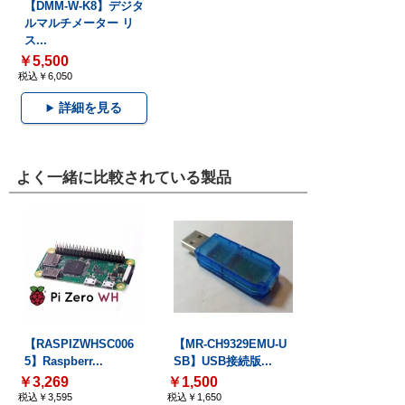
【DMM-W-K8】デジタ
ルマルチメーター リ
ス...
￥5,500
税込￥6,050
詳細を見る
よく一緒に比較されている製品
【RASPIZWHSC006
【MR-CH9329EMU-U
5】Raspberr...
SB】USB接続版...
￥3,269
￥1,500
税込￥3,595
税込￥1,650