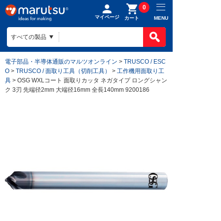
0
マイページ
MENU
カート
電子部品・半導体通販のマルツオンライン
>
TRUSCO / ESC
O
>
TRUSCO / 面取り工具（切削工具）
>
工作機用面取り工
具
> OSG WXLコート 面取りカッタ ネガタイプ ロングシャン
ク 3刃 先端径2mm 大端径16mm 全長140mm 9200186