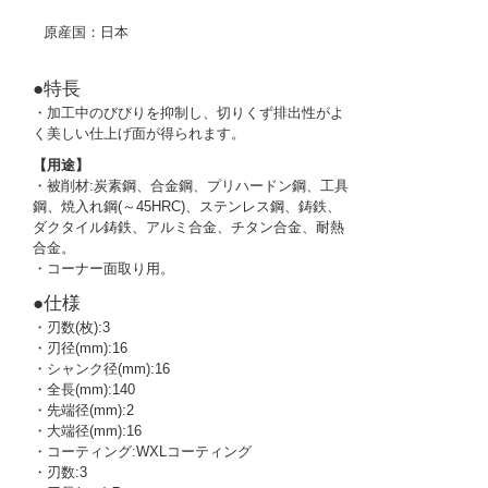
原産国：日本
●特長
・加工中のびびりを抑制し、切りくず排出性がよ
く美しい仕上げ面が得られます。
【用途】
・被削材:炭素鋼、合金鋼、プリハードン鋼、工具
鋼、焼入れ鋼(～45HRC)、ステンレス鋼、鋳鉄、
ダクタイル鋳鉄、アルミ合金、チタン合金、耐熱
合金。
・コーナー面取り用。
●仕様
・刃数(枚):3
・刃径(mm):16
・シャンク径(mm):16
・全長(mm):140
・先端径(mm):2
・大端径(mm):16
・コーティング:WXLコーティング
・刃数:3