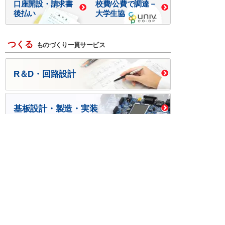
口座開設・請求書
校費/公費で調達－
後払い
大学生協
つくる
ものづくり一貫サービス
R＆D・回路設計
基板設計・製造・実装
ケース・ハーネス加工
※掲載されている価格には消費税、各種手数料が含まれ
ておりません。別途消費税およびお支払方法に応じた
手数料が必要になります。
※このホームページに掲載されている、記事・写真の一
部または全部をそのまま、または改変して利用・転