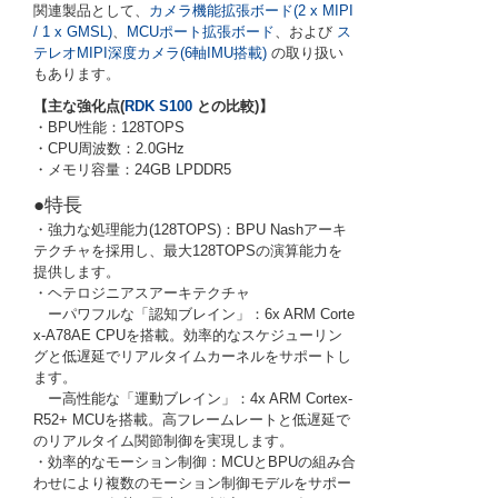
関連製品として、
カメラ機能拡張ボード(2 x MIPI
/ 1 x GMSL)
、
MCUポート拡張ボード
、および
ス
テレオMIPI深度カメラ(6軸IMU搭載)
の取り扱い
もあります。
【主な強化点(
RDK S100
との比較)】
・BPU性能：128TOPS
・CPU周波数：2.0GHz
・メモリ容量：24GB LPDDR5
●特長
・強力な処理能力(128TOPS)：BPU Nashアーキ
テクチャを採用し、最大128TOPSの演算能力を
提供します。
・ヘテロジニアスアーキテクチャ
ーパワフルな「認知ブレイン」：6x ARM Corte
x-A78AE CPUを搭載。効率的なスケジューリン
グと低遅延でリアルタイムカーネルをサポートし
ます。
ー高性能な「運動ブレイン」：4x ARM Cortex-
R52+ MCUを搭載。高フレームレートと低遅延で
のリアルタイム関節制御を実現します。
・効率的なモーション制御：MCUとBPUの組み合
わせにより複数のモーション制御モデルをサポー