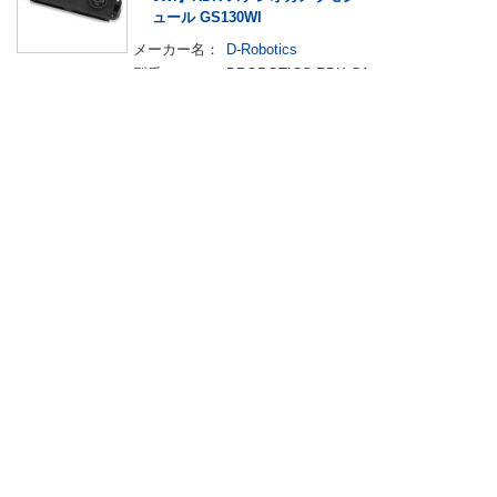
ュール GS130WI
メーカー名：
D-Robotics
型番：
DROBOTICS-RDK-CA
M-GS130WI
出荷予定日：
2026/8/14
9,975
￥
税込￥
10,972
買う
早く・便利に・スムーズに
BOM一括検索＆お見積り
BOM作成ツール
口座開設・請求書
校費/公費で調達－
後払い
大学生協