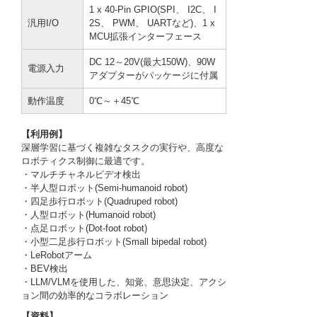
1 x 40-Pin GPIO(SPI、 I2C、 I
汎用I/O
2S、 PWM、 UARTなど)、1 x
MCU拡張インターフェース
DC 12～20V(最大150W)、90W
電源入力
アダプターがパッケージに付属
動作温度
0℃～＋45℃
【利用例】
深層学習に基づく複雑なタスクの実行や、高度な
ロボティクス制御に最適です。
・マルチチャネルビデオ検出
・半人型ロボット(Semi-humanoid robot)
・四足歩行ロボット(Quadruped robot)
・人型ロボット(Humanoid robot)
・点足ロボット(Dot-foot robot)
・小型二足歩行ロボット(Small bipedal robot)
・LeRobotアーム
・BEV検出
・LLM/VLMを使用した、知覚、意思決定、アクシ
ョン間の効率的なコラボレーション
【資料】