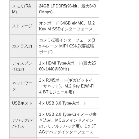
メモリ(RA
24GB
LPDDR5(96-bit、最大640
M)
0Mbps)
オンボード 64GB eMMC、M.2
ストレージ
Key M SSDインターフェース
カメラ拡張インターフェース(3
カメラ入力
x 4-レーン MIPI CSI-2)(要拡張
ボード)
ディスプレ
1 x HDMI Type-Aポート(最大25
イ出力
60x1440@60Hz)
2 x RJ45ポート(ギガビットイ
ネットワー
ーサネット)、M.2 Key E(Wi-Fi
ク
& BTモジュール用)
USBホスト
4 x USB 3.0 Type-Aポート
1 x USB 2.0 Type-C(イメージ書
デバッグ/デ
き込み、MCU/メインドメイン
バイス
のシリアルデバッグ用)、1 x JT
AGデバッグインターフェース