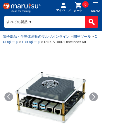
0
マイページ
MENU
カート
電子部品・半導体通販のマルツオンライン
>
開発ツール
>
C
PUボード
>
CPUボード
> RDK S100P Developer Kit