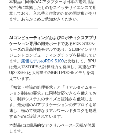
本製品に同梱のACアダプターは日本の電気用品
安全法に準拠したものをスイッチサイエンスで用
意しており、入れ替え作業のための開封痕があり
ます。あらかじめご承知おきください。
AIコンピューティングおよびロボティクスアプリ
ケーション専用
の開発ボードであるRDK S100シ
リーズの最高性能モデルであり、S100Pインテリ
ジェントコンピューティングチップを搭載してい
ます。
廉価モデルのRDK S100
と比較して、BPU
は最大128TOPSの計算能力を発揮し、高速なCP
U(2.0GHz)と大容量の24GB LPDDR5メモリを備
えています。
「知覚・推論の処理要求」と「リアルタイムモー
ション制御の要求」に同時対応できるを備えてお
り、制御システムのサイズと複雑さを低減しま
す。最先端のAIアプリケーションのデプロイを加
速し、極めて複雑なリアルワールドタスクを処理
するために設計されています。
本製品には簡易的なアクリルベース+天板が付属
します。