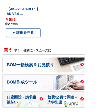
【AK-V2.0-CABLES】
AK V2.0 ...
￥851
税込￥936
詳細を見る
買う
早く・便利に・スムーズに
BOM一括検索＆お見積り
BOM作成ツール
口座開設・請求書
校費/公費で調達－
後払い
大学生協