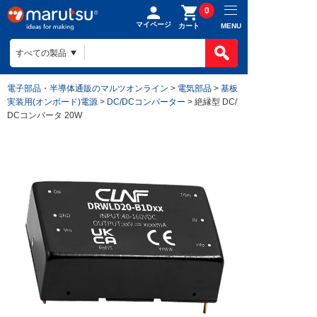
0
マイページ
MENU
カート
電子部品・半導体通販のマルツオンライン
>
電気部品
>
基板
実装用(オンボード)電源
>
DC/DCコンバーター
> 絶縁型 DC/
DCコンバータ 20W