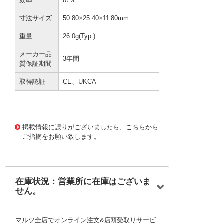
効率
87%
寸法サイズ
50.80×25.40×11.80mm
重量
26.0g(Typ.)
メーカー品
3年間
質保証期間
取得認証
CE、UKCA
3760668 0000000202719882
!201! DRWLD20-B1
D24
掲載情報に誤りがございましたら、こちらから
ご指摘をお願い致します。
在庫状況：営業所に在庫はございま
せん。
マルツ全店でオンライン注文&店頭受取りサービ