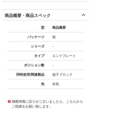
商品概要・商品スペック
型
商品概要
パッケージ
箱
シリーズ
-
タイプ
エンドプレート
ポジション数
-
同時使用/関連製品
端子ブロック
色
灰色
41477210
!041! 826-158
掲載情報に誤りがございましたら、こちらから
ご指摘をお願い致します。