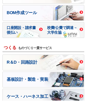
BOM作成ツール
口座開設・請求書
校費/公費で調達－
後払い
大学生協
つくる
ものづくり一貫サービス
R＆D・回路設計
基板設計・製造・実装
ケース・ハーネス加工