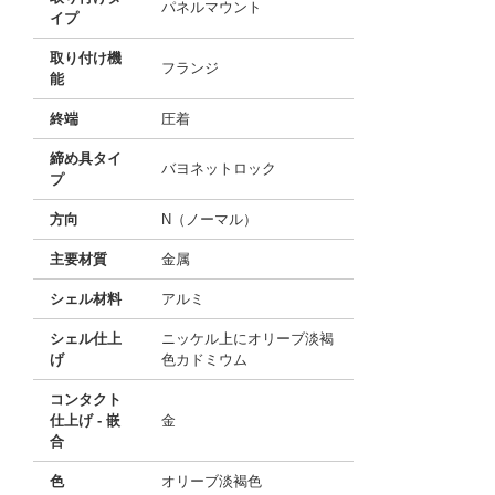
パネルマウント
イプ
取り付け機
フランジ
能
終端
圧着
締め具タイ
バヨネットロック
プ
方向
N（ノーマル）
主要材質
金属
シェル材料
アルミ
シェル仕上
ニッケル上にオリーブ淡褐
げ
色カドミウム
コンタクト
仕上げ - 嵌
金
合
色
オリーブ淡褐色