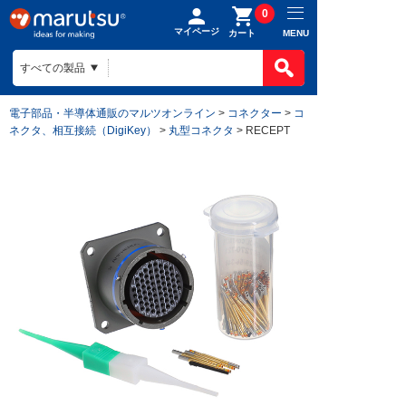
0
マイページ
MENU
カート
電子部品・半導体通販のマルツオンライン
>
コネクター
>
コ
ネクタ、相互接続（DigiKey）
>
丸型コネクタ
> RECEPT