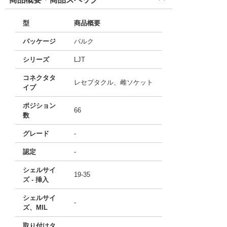
型
商品概要
パッケージ
バルク
シリーズ
LJT
コネクタタ
レセプタクル、雌ソケット
イプ
ポジション
66
数
グレード
-
認定
-
シェルサイ
19-35
ズ - 挿入
シェルサイ
-
ズ、MIL
取り付けタ