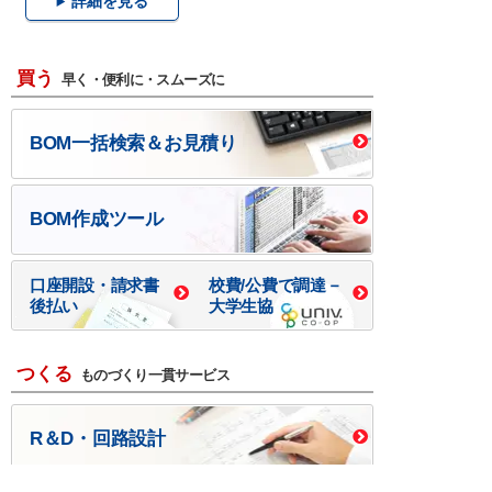
詳細を見る
買う
早く・便利に・スムーズに
BOM一括検索＆お見積り
BOM作成ツール
口座開設・請求書
校費/公費で調達－
後払い
大学生協
つくる
ものづくり一貫サービス
R＆D・回路設計