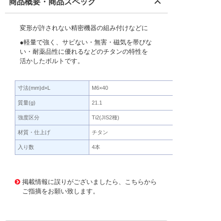
商品概要・商品スペック
変形が許されない精密機器の組み付けなどに
●軽量で強く、サビない・無害・磁気を帯びな
い・耐薬品性に優れるなどのチタンの特性を
活かしたボルトです。
寸法(mm)d×L
M6×40
質量(g)
21.1
強度区分
Ti2(JIS2種)
材質・仕上げ
チタン
入り数
4本
470015 0000000200547290
!095! TB930640
掲載情報に誤りがございましたら、こちらから
ご指摘をお願い致します。