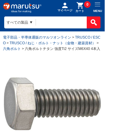
0
マイページ
MENU
カート
製品カテゴ
BOMで買
製品カテ
電子部品・半導体通販のマルツオンライン
>
TRUSCO / ESC
ものづくり
O
>
TRUSCO / ねじ・ボルト・ナット（金物・建築資材）
>
BOMの使
半導体
六角ボルト
> 六角ボルトチタン 強度Ti2 サイズM6X40 4本入
ファイルを
電子部品
会社案内
ものづくり
リストに入
電気部品
ヒアリング
ご利用ガイ
会社案内TO
作成済みB
コネクター
回路設計
目指す姿
お問い合わ
ご利用ガイ
ケース
組み込みソ
会社概要
はじめての
構造部材・
基板設計
拠点一覧
お支払方法
電線・配線
基板製造
法人事業
送料/手数
開発ツール
部品調達
DigiKey
ポイントに
キット
部品実装