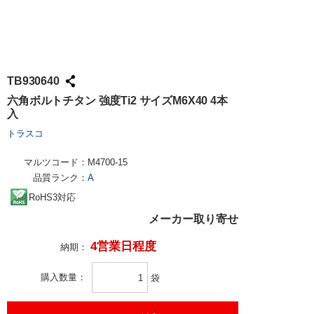
試作・量産
請求書での
工具・計測
ハーネス加
社会貢献
大学生協で
TRUSCO /
ケース加工
採用情報
パンチアウ
アズワン（
TB930640
交換・返品
SPICE
六角ボルトチタン 強度Ti2 サイズM6X40 4本
入
FAX・メ
日用品・ホ
トラスコ
PCサプラ
マルツコード：
M4700-15
品質ランク：
A
RoHS3対応
メーカー取り寄せ
4営業日程度
納期：
購入数量
袋