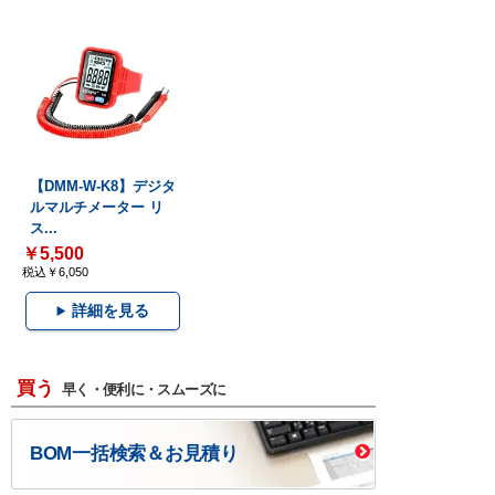
【DMM-W-K8】デジタ
ルマルチメーター リ
ス...
￥5,500
税込￥6,050
詳細を見る
買う
早く・便利に・スムーズに
BOM一括検索＆お見積り