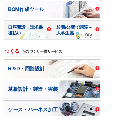
BOM作成ツール
口座開設・請求書
校費/公費で調達－
後払い
大学生協
つくる
ものづくり一貫サービス
R＆D・回路設計
基板設計・製造・実装
ケース・ハーネス加工
※掲載されている価格には消費税、各種手数料が含まれ