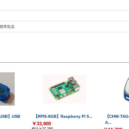
 標準気流
-USB】USB
【RPI5-8GB】Raspberry Pi 5...
【CHW-TAG4
A...
￥33,900
税込￥37,290