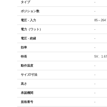
タイプ
-
ポジション数
-
電圧 - 入力
85～264
電力（ワット）
-
電圧 - 絶縁
-
効率
-
特長
5V、1.
動作温度
-
サイズ/寸法
-
高さ
-
承認機関
-
規格番号
-