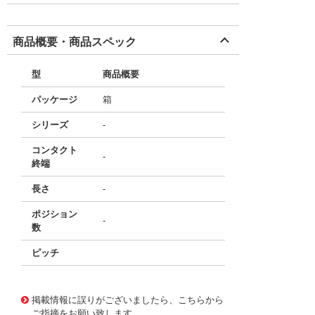
商品概要・商品スペック
型
商品概要
パッケージ
箱
シリーズ
-
コンタクト
-
終端
長さ
-
ポジション
-
数
ピッチ
49188558
!041! FFCC0804T1152EE-D00
掲載情報に誤りがございましたら、こちらから
ご指摘をお願い致します。