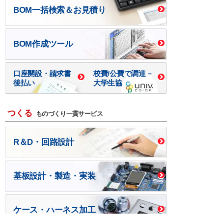
BOM一括検索＆お見積り
BOM作成ツール
口座開設・請求書
校費/公費で調達－
後払い
大学生協
つくる
ものづくり一貫サービス
R＆D・回路設計
基板設計・製造・実装
ケース・ハーネス加工