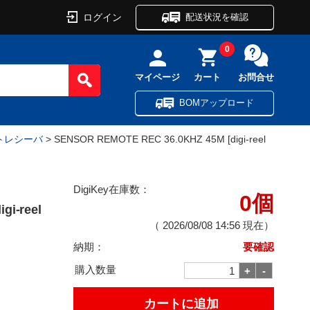
ログイン
配送状況を確認
0
マイページ
カート
お問合せ
BOMアップロード
ートレシーバ
> SENSOR REMOTE REC 36.0KHZ 45M [digi-reel
DigiKey在庫数：
0個
gi-reel
（
2026/08/08 14:56
現在）
納期：
要確認
購入数量