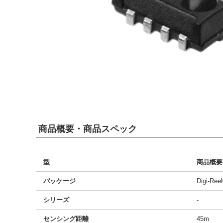
商品概要・商品スペック
型
商品概要
パッケージ
Digi-Ree
シリーズ
-
センシング距離
45m