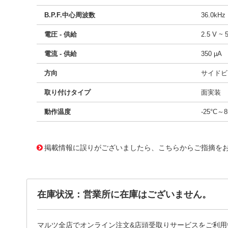
B.P.F.中心周波数
36.0kHz
電圧 - 供給
2.5 V ~ 
電流 - 供給
350 µA
方向
サイドビ
取り付けタイプ
面実装
動作温度
-25°C～8
49304622
!041! TSOP75336TR
掲載情報に誤りがございましたら、こちらからご指摘を
在庫状況：営業所に在庫はございません。
マルツ全店でオンライン注文&店頭受取りサービスをご利用