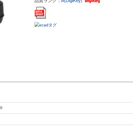
品質ランク：
A(DigiKey)
l®