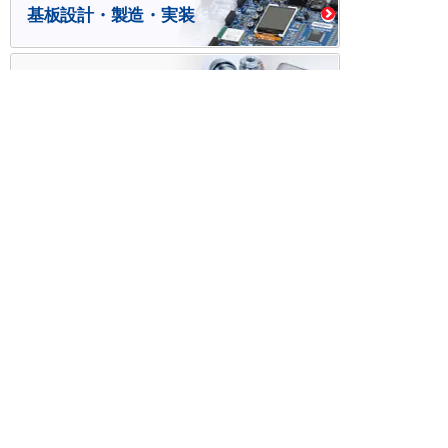
基板設計・製造・実装
ケース・ハーネス加工
※掲載されている価格には消費税、各種手数料が含まれ
ておりません。別途消費税およびお支払方法に応じた
手数料が必要になります。
※このホームページに掲載されている、記事・写真の一
部または全部をそのまま、または改変して利用・転
載・転用することを禁じます。
※商品によって販売価格が店頭価格と異なる場合がござ
います。
※弊社ではお客様が商品を選びやすくするためにデータ
シートの提供や技術情報、商品画像の表示を行ってい
ます。
しかしさまざまな事情により、これらの情報がすべて
正確であることを弊社が保証することはできません。
商品の正確な仕様等は各メーカーの最新のデータシー