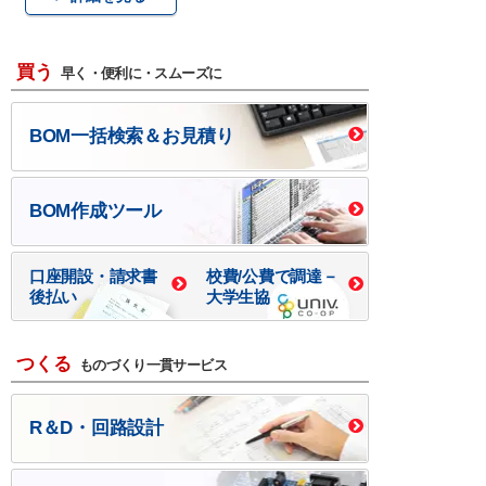
買う
早く・便利に・スムーズに
BOM一括検索＆お見積り
BOM作成ツール
口座開設・請求書
校費/公費で調達－
後払い
大学生協
つくる
ものづくり一貫サービス
R＆D・回路設計