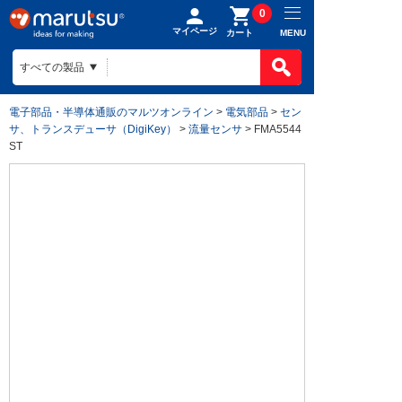
0
マイページ
MENU
カート
電子部品・半導体通販のマルツオンライン
>
電気部品
>
セン
サ、トランスデューサ（DigiKey）
>
流量センサ
> FMA5544
ST