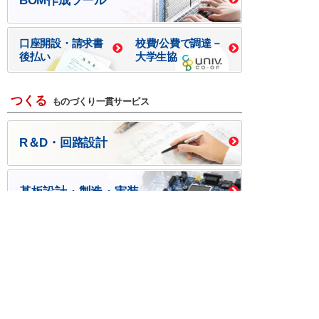
BOM作成ツール
口座開設・請求書
校費/公費で調達－
後払い
大学生協
つくる
ものづくり一貫サービス
R＆D・回路設計
基板設計・製造・実装
ケース・ハーネス加工
※掲載されている価格には消費税、各種手数料が含まれ
ておりません。別途消費税およびお支払方法に応じた