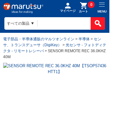
0
マイページ
MENU
カート
電子部品・半導体通販のマルツオンライン
>
半導体
>
セン
サ、トランスデューサ（DigiKey）
>
光センサ - フォトディテ
クタ - リモートレシーバ
> SENSOR REMOTE REC 36.0KHZ
40M