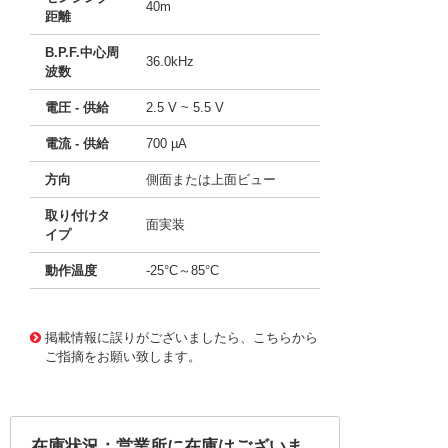
40m
距離
B.P.F.中心周
36.0kHz
波数
電圧 - 供給
2.5 V ~ 5.5 V
電流 - 供給
700 µA
方向
側面または上面ビュー
取り付けタ
面実装
イプ
動作温度
-25°C～85°C
49304628
!041! TSOP57436HTT1
掲載情報に誤りがございましたら、こちらから
ご指摘をお願い致します。
在庫状況：営業所に在庫はございま