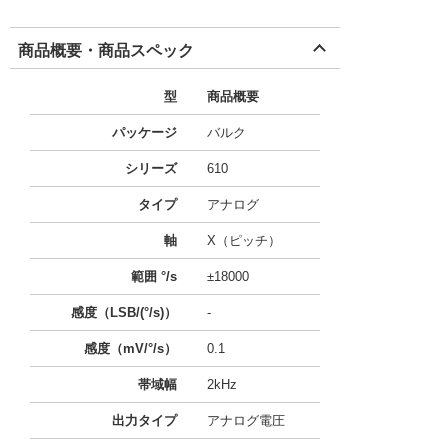
商品概要・商品スペック
型
商品概要
パッケージ
バルク
シリーズ
610
タイプ
アナログ
軸
X（ピッチ）
範囲 °/s
±18000
感度（LSB/(°/s)）
-
感度（mV/°/s）
0.1
帯域幅
2kHz
出力タイプ
アナログ電圧