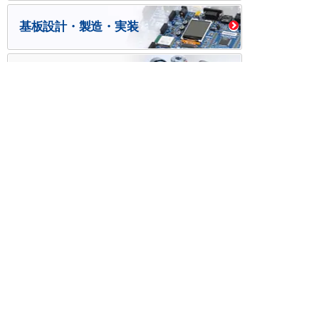
基板設計・製造・実装
ケース・ハーネス加工
※掲載されている価格には消費税、各種手数料が含まれ
ておりません。別途消費税およびお支払方法に応じた
手数料が必要になります。
※このホームページに掲載されている、記事・写真の一
部または全部をそのまま、または改変して利用・転
載・転用することを禁じます。
※商品によって販売価格が店頭価格と異なる場合がござ
います。
※弊社ではお客様が商品を選びやすくするためにデータ
シートの提供や技術情報、商品画像の表示を行ってい
ます。
しかしさまざまな事情により、これらの情報がすべて
正確であることを弊社が保証することはできません。