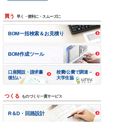
買う
早く・便利に・スムーズに
BOM一括検索＆お見積り
BOM作成ツール
口座開設・請求書
校費/公費で調達－
後払い
大学生協
つくる
ものづくり一貫サービス
R＆D・回路設計