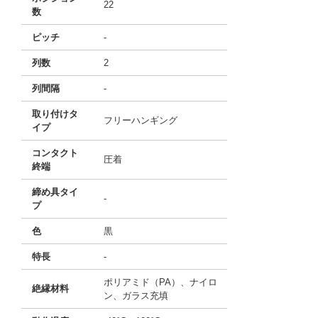
22
数
ピッチ
-
列数
2
列間隔
-
取り付けタ
フリーハンギング
イプ
コンタクト
圧着
終端
締め具タイ
-
プ
色
黒
特長
-
ポリアミド（PA）、ナイロ
絶縁材料
ン、ガラス充填