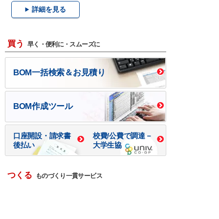
詳細を見る
買う
早く・便利に・スムーズに
BOM一括検索＆お見積り
BOM作成ツール
口座開設・請求書
校費/公費で調達－
後払い
大学生協
つくる
ものづくり一貫サービス
R＆D・回路設計