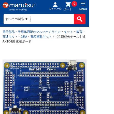
0
マイページ
MENU
カート
電子部品・半導体通販のマルツオンライン
>
キット
>
教育・
実験キット
>
雑誌・書籍連動キット
> 【在庫処分セール】M
AX10-EB 拡張ボード