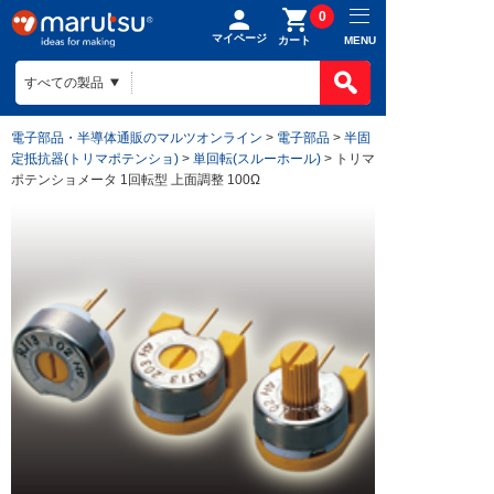
0
マイページ
MENU
カート
電子部品・半導体通販のマルツオンライン
>
電子部品
>
半固
定抵抗器(トリマポテンショ)
>
単回転(スルーホール)
> トリマ
ポテンショメータ 1回転型 上面調整 100Ω