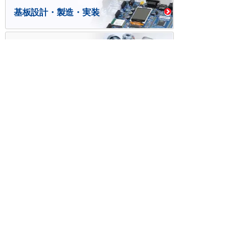
基板設計・製造・実装
ケース・ハーネス加工
※掲載されている価格には消費税、各種手数料が含まれ
ておりません。別途消費税およびお支払方法に応じた
手数料が必要になります。
※このホームページに掲載されている、記事・写真の一
部または全部をそのまま、または改変して利用・転
載・転用することを禁じます。
※商品によって販売価格が店頭価格と異なる場合がござ
います。
※弊社ではお客様が商品を選びやすくするためにデータ
シートの提供や技術情報、商品画像の表示を行ってい
ます。
しかしさまざまな事情により、これらの情報がすべて
正確であることを弊社が保証することはできません。
商品の正確な仕様等は各メーカーの最新のデータシー