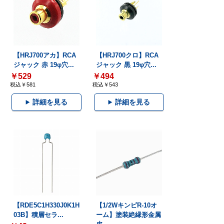
【HRJ700アカ】RCA
【HRJ700クロ】RCA
ジャック 赤 19φ穴...
ジャック 黒 19φ穴...
￥529
￥494
税込￥581
税込￥543
詳細を見る
詳細を見る
【RDE5C1H330J0K1H
【1/2WキンピR-10オ
03B】積層セラ...
ーム】塗装絶縁形金属