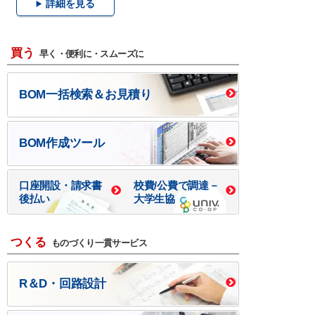
詳細を見る
買う
早く・便利に・スムーズに
BOM一括検索＆お見積り
BOM作成ツール
口座開設・請求書
校費/公費で調達－
後払い
大学生協
つくる
ものづくり一貫サービス
R＆D・回路設計