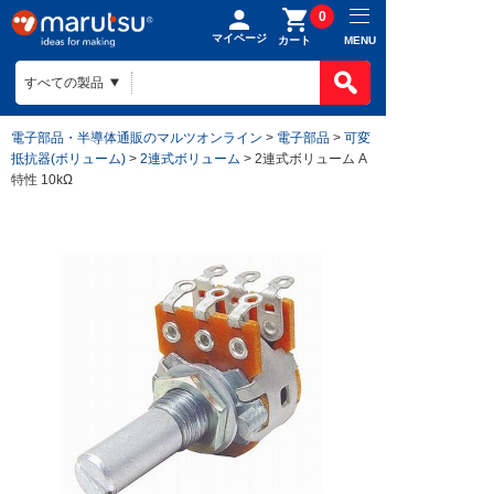
0
マイページ
MENU
カート
電子部品・半導体通販のマルツオンライン
>
電子部品
>
可変
抵抗器(ボリューム)
>
2連式ボリューム
> 2連式ボリューム A
特性 10kΩ