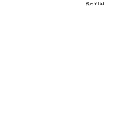
税込￥
163
買う
早く・便利に・スムーズに
BOM一括検索＆お見積り
BOM作成ツール
口座開設・請求書
校費/公費で調達－
後払い
大学生協
つくる
ものづくり一貫サービス
R＆D・回路設計