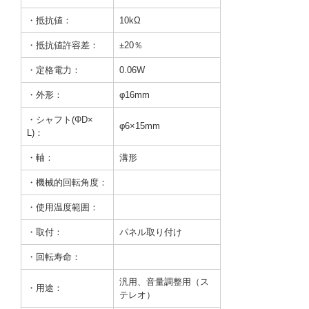
・抵抗値：
10kΩ
・抵抗値許容差：
±20％
・定格電力：
0.06W
・外形：
φ16mm
・シャフト(ΦD×
φ6×15mm
L)：
・軸：
溝形
・機械的回転角度：
・使用温度範囲：
・取付：
パネル取り付け
・回転寿命：
汎用、音量調整用（ス
・用途：
テレオ）