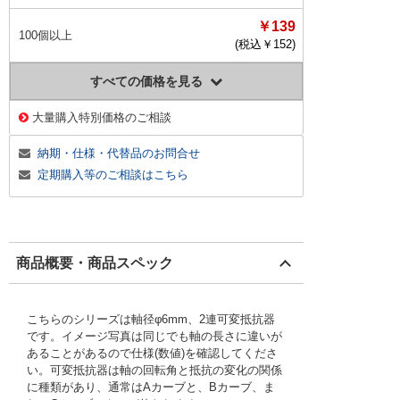
￥139
100個以上
(税込￥
152
)
すべての価格を見る
大量購入特別価格のご相談
納期・仕様・代替品のお問合せ
定期購入等のご相談はこちら
商品概要・商品スペック
こちらのシリーズは軸径φ6mm、2連可変抵抗器
です。イメージ写真は同じでも軸の長さに違いが
あることがあるので仕様(数値)を確認してくださ
い。可変抵抗器は軸の回転角と抵抗の変化の関係
に種類があり、通常はAカーブと、Bカーブ、ま