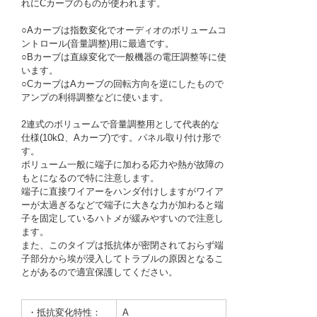
れにCカーブのものが使われます。
○Aカーブは指数変化でオーディオのボリュームコ
ントロール(音量調整)用に最適です。
○Bカーブは直線変化で一般機器の電圧調整等に使
います。
○CカーブはAカーブの回転方向を逆にしたもので
アンプの利得調整などに使います。
2連式のボリュームで音量調整用として代表的な
仕様(10kΩ、Aカーブ)です。パネル取り付け形で
す。
ボリューム一般に端子に加わる応力や熱が故障の
もとになるので特に注意します。
端子に直接ワイアーをハンダ付けしますがワイア
ーが太過ぎるなどで端子に大きな力が加わると端
子を固定しているハトメが緩みやすいので注意し
ます。
また、このタイプは抵抗体が密閉されておらず端
子部分から埃が浸入してトラブルの原因となるこ
とがあるので適宜保護してください。
・抵抗変化特性：
A