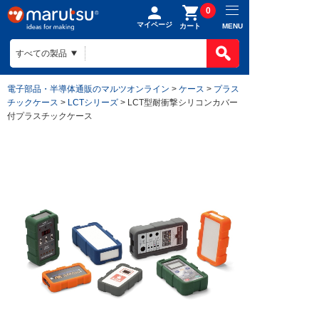
0
マイページ
MENU
カート
製品カテゴ
BOMで買
製品カテ
電子部品・半導体通販のマルツオンライン
>
ケース
>
プラス
ものづくり
チックケース
>
LCTシリーズ
> LCT型耐衝撃シリコンカバー
BOMの使
半導体
付プラスチックケース
ファイルを
電子部品
会社案内
ものづくり
リストに入
電気部品
ヒアリング
ご利用ガイ
会社案内TO
作成済みB
コネクター
回路設計
目指す姿
お問い合わ
ご利用ガイ
ケース
組み込みソ
会社概要
はじめての
構造部材・
基板設計
拠点一覧
お支払方法
電線・配線
基板製造
法人事業
送料/手数
開発ツール
部品調達
DigiKey
ポイントに
キット
部品実装