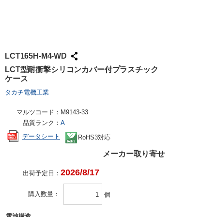
試作・量産
請求書での
工具・計測
ハーネス加
社会貢献
大学生協で
TRUSCO /
ケース加工
採用情報
パンチアウ
アズワン（
LCT165H-M4-WD
交換・返品
SPICE
LCT型耐衝撃シリコンカバー付プラスチック
ケース
FAX・メ
日用品・ホ
タカチ電機工業
PCサプラ
マルツコード：
M9143-33
品質ランク：
A
データシート
RoHS3対応
メーカー取り寄せ
2026/8/17
出荷予定日：
購入数量
個
電池構造