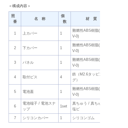
＜構成内容＞
照
個
名 称
材 質
番
数
難燃性ABS樹脂(UL94
1
上カバー
1
オフホワ
V-0)
難燃性ABS樹脂(UL94
2
下カバー
1
オフホワ
V-0)
難燃性ABS樹脂(UL94
3
パネル
1
オフホワ
V-0)
鉄（M2.6タッピン
ニッケル
4
取付ビス
4
グ）
メート
難燃性ABS樹脂(UL94
5
電池蓋
1
オフホワ
V-0)
電池端子 / 電池スナ
真ちゅう / 真ちゅう・
6
1set
ニッケル
ップ
塩ビ
7
シリコンカバー
1
シリコンゴム
ダークグ