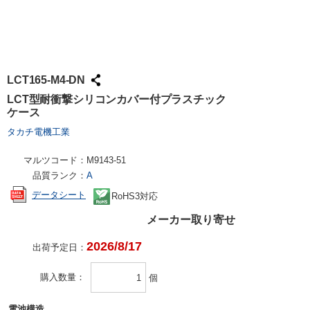
試作・量産
請求書での
工具・計測
ハーネス加
社会貢献
大学生協で
TRUSCO /
ケース加工
採用情報
パンチアウ
アズワン（
LCT165-M4-DN
交換・返品
SPICE
LCT型耐衝撃シリコンカバー付プラスチック
ケース
FAX・メ
日用品・ホ
タカチ電機工業
PCサプラ
マルツコード：
M9143-51
品質ランク：
A
データシート
RoHS3対応
メーカー取り寄せ
2026/8/17
出荷予定日：
購入数量
個
電池構造