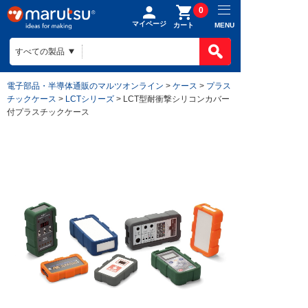
0
マイページ
MENU
カート
製品カテゴ
BOMで買
製品カテ
電子部品・半導体通販のマルツオンライン
>
ケース
>
プラス
ものづくり
チックケース
>
LCTシリーズ
> LCT型耐衝撃シリコンカバー
BOMの使
半導体
付プラスチックケース
ファイルを
電子部品
会社案内
ものづくり
リストに入
電気部品
ヒアリング
ご利用ガイ
会社案内TO
作成済みB
コネクター
回路設計
目指す姿
お問い合わ
ご利用ガイ
ケース
組み込みソ
会社概要
はじめての
構造部材・
基板設計
拠点一覧
お支払方法
電線・配線
基板製造
法人事業
送料/手数
開発ツール
部品調達
DigiKey
ポイントに
キット
部品実装