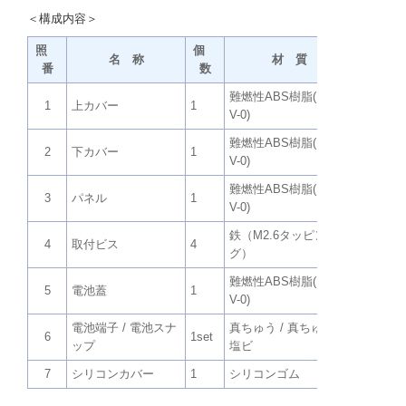
＜構成内容＞
照
個
名 称
材 質
番
数
難燃性ABS樹脂(UL94
1
上カバー
1
ダークグ
V-0)
難燃性ABS樹脂(UL94
2
下カバー
1
ダークグ
V-0)
難燃性ABS樹脂(UL94
3
パネル
1
ダークグ
V-0)
鉄（M2.6タッピン
ニッケル
4
取付ビス
4
グ）
メート
難燃性ABS樹脂(UL94
5
電池蓋
1
ダークグ
V-0)
電池端子 / 電池スナ
真ちゅう / 真ちゅう・
6
1set
ニッケル
ップ
塩ビ
7
シリコンカバー
1
シリコンゴム
ネイビー