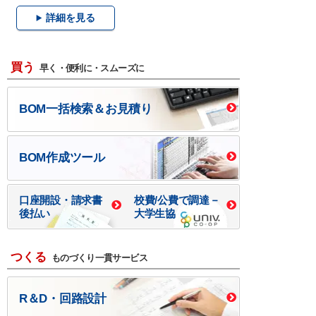
詳細を見る
買う
早く・便利に・スムーズに
BOM一括検索＆お見積り
BOM作成ツール
口座開設・請求書
校費/公費で調達－
後払い
大学生協
つくる
ものづくり一貫サービス
R＆D・回路設計