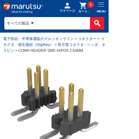
0
マイページ
MENU
カート
電子部品・半導体通販のマルツオンライン
>
コネクター
>
コ
ネクタ、相互接続（DigiKey）
>
長方形コネクタ - ヘッダ、オ
スピン
> CONN HEADER SMD 44POS 2.54MM