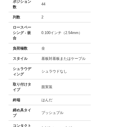
ポジション
44
数
列数
2
ロースペー
シング - 嵌
0.100インチ（2.54mm）
合
負荷極数
全
スタイル
基板対基板またはケーブル
シュラウデ
シュラウドなし
ィング
取り付けタ
面実装
イプ
終端
はんだ
締め具タイ
プッシュプル
プ
コンタクト