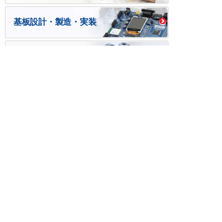
基板設計・製造・実装
ケース・ハーネス加工
※掲載されている価格には消費税、各種手数料が含まれ
ておりません。別途消費税およびお支払方法に応じた
手数料が必要になります。
※このホームページに掲載されている、記事・写真の一
部または全部をそのまま、または改変して利用・転
載・転用することを禁じます。
※商品によって販売価格が店頭価格と異なる場合がござ
います。
※弊社ではお客様が商品を選びやすくするためにデータ
シートの提供や技術情報、商品画像の表示を行ってい
ます。
しかしさまざまな事情により、これらの情報がすべて
正確であることを弊社が保証することはできません。