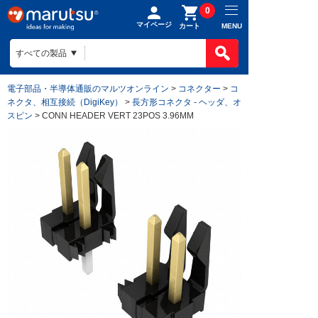
0
マイページ
MENU
カート
電子部品・半導体通販のマルツオンライン
>
コネクター
>
コ
ネクタ、相互接続（DigiKey）
>
長方形コネクタ - ヘッダ、オ
スピン
> CONN HEADER VERT 23POS 3.96MM