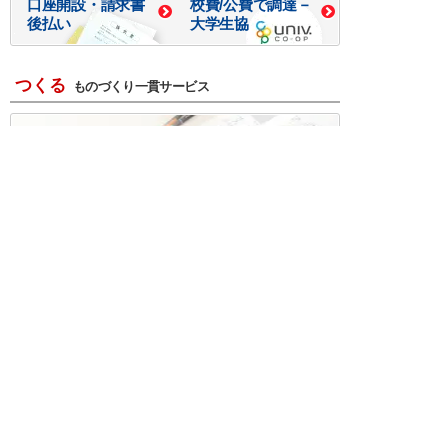
口座開設・請求書
校費/公費で調達－
後払い
大学生協
つくる
ものづくり一貫サービス
R＆D・回路設計
基板設計・製造・実装
ケース・ハーネス加工
※掲載されている価格には消費税、各種手数料が含まれ
ておりません。別途消費税およびお支払方法に応じた
手数料が必要になります。
※このホームページに掲載されている、記事・写真の一
部または全部をそのまま、または改変して利用・転