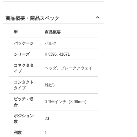
商品概要・商品スペック
型
商品概要
パッケージ
バルク
シリーズ
KK396, 41671
コネクタタ
ヘッダ、ブレークアウェイ
イプ
コンタクト
雄ピン
タイプ
ピッチ - 嵌
0.156インチ（3.96mm）
合
ポジション
23
数
列数
1