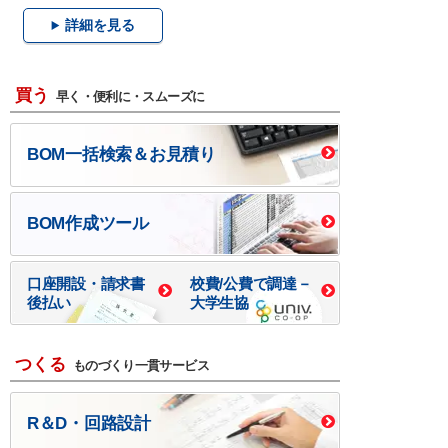
詳細を見る
買う
早く・便利に・スムーズに
BOM一括検索＆お見積り
BOM作成ツール
口座開設・請求書
校費/公費で調達－
後払い
大学生協
つくる
ものづくり一貫サービス
R＆D・回路設計