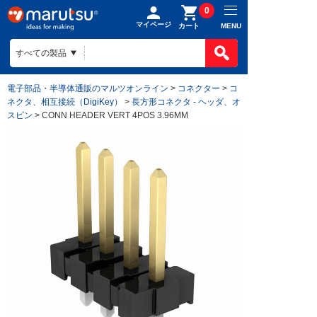
0
マイページ
MENU
カート
電子部品・半導体通販のマルツオンライン
>
コネクター
>
コ
ネクタ、相互接続（DigiKey）
>
長方形コネクタ - ヘッダ、オ
スピン
> CONN HEADER VERT 4POS 3.96MM