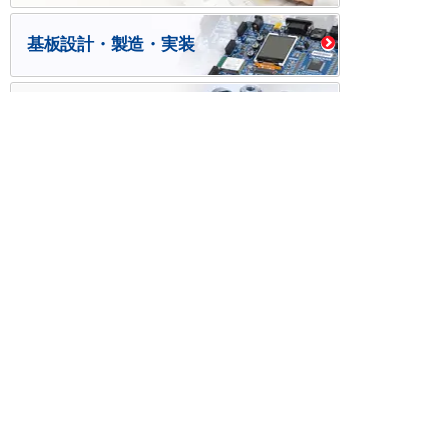
基板設計・製造・実装
ケース・ハーネス加工
※掲載されている価格には消費税、各種手数料が含まれ
ておりません。別途消費税およびお支払方法に応じた
手数料が必要になります。
※このホームページに掲載されている、記事・写真の一
部または全部をそのまま、または改変して利用・転
載・転用することを禁じます。
※商品によって販売価格が店頭価格と異なる場合がござ
います。
※弊社ではお客様が商品を選びやすくするためにデータ
シートの提供や技術情報、商品画像の表示を行ってい
ます。
しかしさまざまな事情により、これらの情報がすべて
正確であることを弊社が保証することはできません。