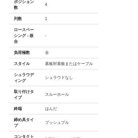
ポジション
4
数
列数
1
ロースペー
シング - 嵌
-
合
負荷極数
全
スタイル
基板対基板またはケーブル
シュラウデ
シュラウドなし
ィング
取り付けタ
スルーホール
イプ
終端
はんだ
締め具タイ
プッシュプル
プ
コンタクト