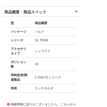
商品概要・商品スペック
型
商品概要
パッケージ
バルク
シリーズ
SL 70104
アクセサリ
シュラウド
タイプ
ポジション
10
数
同時使用/関
C-Grid SLシリーズ
連製品
特長
ラッチホルダ
10021443
!041! 0050650110
掲載情報に誤りがございましたら、こちらから