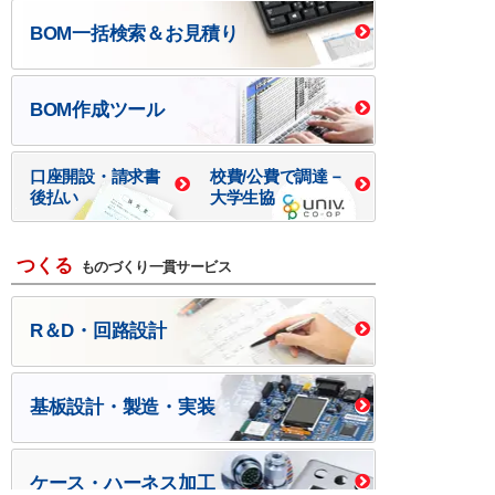
BOM一括検索＆お見積り
BOM作成ツール
口座開設・請求書
校費/公費で調達－
後払い
大学生協
つくる
ものづくり一貫サービス
R＆D・回路設計
基板設計・製造・実装
ケース・ハーネス加工