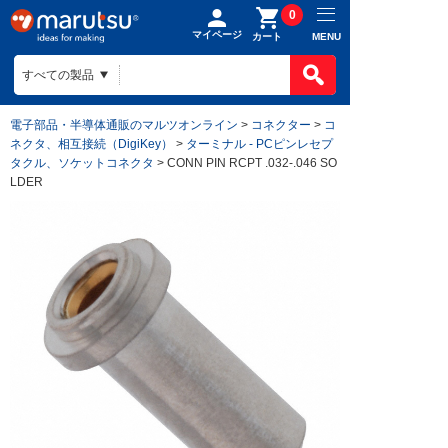
0
マイページ
MENU
カート
電子部品・半導体通販のマルツオンライン
>
コネクター
>
コ
ネクタ、相互接続（DigiKey）
>
ターミナル - PCピンレセプ
タクル、ソケットコネクタ
> CONN PIN RCPT .032-.046 SO
LDER