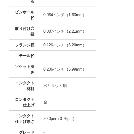
応
ピンホール
0.064インチ（1.63mm）
径
取り付け穴
0.087インチ（2.21mm）
径
フランジ径
0.126インチ（3.20mm）
テール径
-
ソケット深
0.236インチ（5.99mm）
さ
コンタクト
ベリリウム銅
材料
コンタクト
金
仕上げ
コンタクト
30.0µin（0.76µm）
仕上げ厚さ
グレード
-