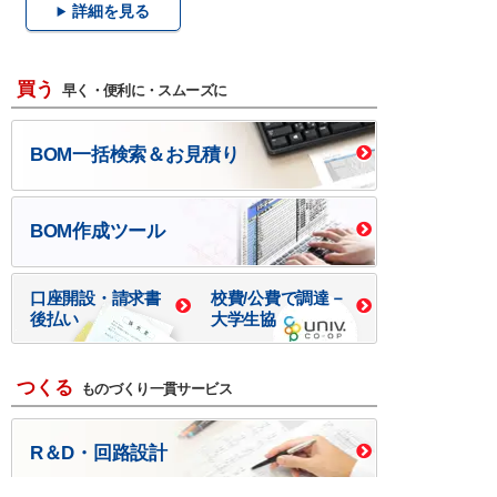
詳細を見る
買う
早く・便利に・スムーズに
BOM一括検索＆お見積り
BOM作成ツール
口座開設・請求書
校費/公費で調達－
後払い
大学生協
つくる
ものづくり一貫サービス
R＆D・回路設計