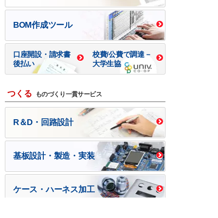
BOM作成ツール
口座開設・請求書
校費/公費で調達－
後払い
大学生協
つくる
ものづくり一貫サービス
R＆D・回路設計
基板設計・製造・実装
ケース・ハーネス加工