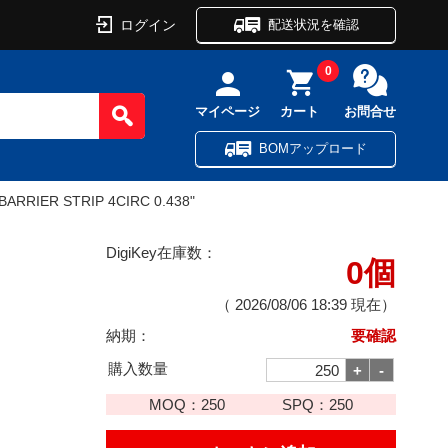
ログイン
配送状況を確認
0
マイページ
カート
お問合せ
BOMアップロード
ARRIER STRIP 4CIRC 0.438"
DigiKey在庫数：
0個
（
2026/08/06 18:39
現在）
納期：
要確認
購入数量
MOQ：
250
SPQ：
250