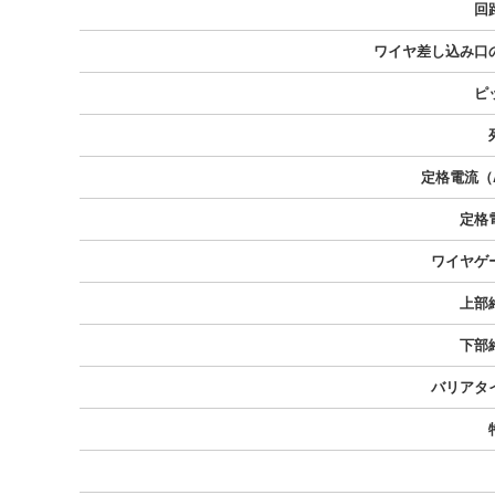
回
ワイヤ差し込み口
ピ
定格電流（
定格
ワイヤゲ
上部
下部
バリアタ