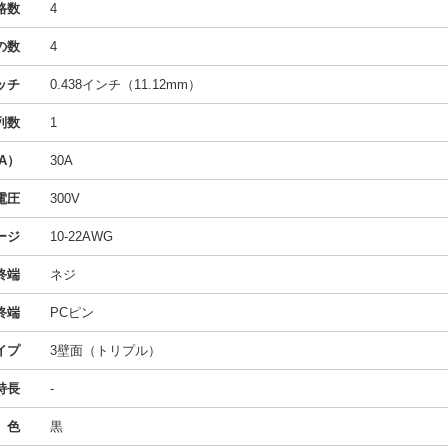
路数
4
の数
4
ッチ
0.438インチ（11.12mm）
列数
1
A）
30A
電圧
300V
ージ
10-22AWG
終端
ネジ
終端
PCピン
イプ
3壁面（トリプル）
特長
-
色
黒